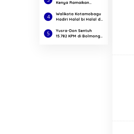
Semua
Kenya Ramaikan
c
Motampot Fun Race
o
2024
m
Walikota Kotamobagu
4
Hadiri Halal bi Halal di
Desa Bilalang Satu
Yusra-Don Sentuh
5
15.782 KPM di Bolmong
Dengan Program
Gerakan Pangan Murah