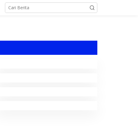
Bolmong Raya
,
Daerah
,
Ekobis
,
Manado
,
Pemprov Sulut