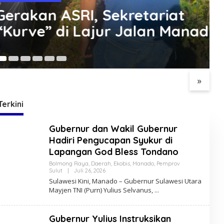
akan ASRI, Sekretariat
urve” di Lajur Jalan Manado
Ag
i Pemerintah dan
DPRD Bolmong Genjot
D
rakat Kotamobagu
Pembahasan KUA-PPAS
P
rjalin di Reses Irene
APBD 2027
A
»
Pinontoan
Terkini
Gubernur dan Wakil Gubernur
Hadiri Pengucapan Syukur di
Lapangan God Bless Tondano
Bolmong Raya
,
Daerah
,
Ekobis
,
Manado
,
Pemprov
Sulut
|
Juli 26, 2026
O
L
Sulawesi Kini, Manado – Gubernur Sulawesi Utara
E
Mayjen TNI (Purn) Yulius Selvanus,
H
R
E
D
Gubernur Yulius Instruksikan
A