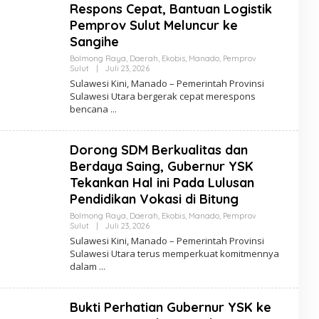
K
Respons Cepat, Bantuan Logistik
S
Pemprov Sulut Meluncur ke
I
Sangihe
Bolmong Raya
,
Daerah
,
Ekobis
,
Manado
,
Pemprov
Sulut
|
Juli 23, 2026
O
L
Sulawesi Kini, Manado – Pemerintah Provinsi
E
Sulawesi Utara bergerak cepat merespons
H
bencana
R
E
D
A
Dorong SDM Berkualitas dan
K
S
Berdaya Saing, Gubernur YSK
I
Tekankan Hal ini Pada Lulusan
Pendidikan Vokasi di Bitung
Bolmong Raya
,
Daerah
,
Ekobis
,
Manado
,
Pemprov
Sulut
|
Juli 23, 2026
O
L
Sulawesi Kini, Manado – Pemerintah Provinsi
E
Sulawesi Utara terus memperkuat komitmennya
H
dalam
R
E
D
A
Bukti Perhatian Gubernur YSK ke
K
S