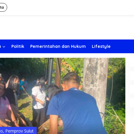
ita
a
Politik
Pemerintahan dan Hukum
Lifestyle
mprov Sulut