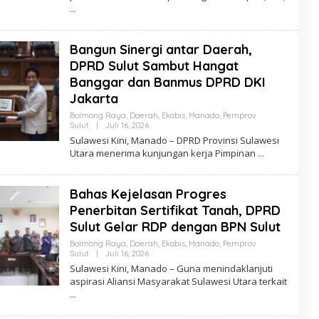
R
E
D
A
Bangun Sinergi antar Daerah,
K
S
DPRD Sulut Sambut Hangat
I
Banggar dan Banmus DPRD DKI
Jakarta
Bolmong Raya
,
Daerah
,
Ekobis
,
Manado
,
Pemprov
Sulut
|
Juli 16, 2026
O
L
Sulawesi Kini, Manado – DPRD Provinsi Sulawesi
E
Utara menerima kunjungan kerja Pimpinan
H
R
E
D
Bahas Kejelasan Progres
A
K
Penerbitan Sertifikat Tanah, DPRD
S
Sulut Gelar RDP dengan BPN Sulut
I
Bolmong Raya
,
Daerah
,
Ekobis
,
Manado
,
Pemprov
Sulut
|
Juli 16, 2026
O
L
Sulawesi Kini, Manado – Guna menindaklanjuti
E
aspirasi Aliansi Masyarakat Sulawesi Utara terkait
H
R
E
D