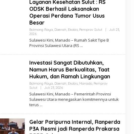
Layanan Kesehatan Sulut : RS
I
ODSK Berhasil Laksanakan
Operasi Perdana Tumor Usus
Besar
Bolmong Raya
,
Daerah
,
Ekobis
,
Pemprov Sulut
|
Juli 23,
2026
O
L
Sulawesi Kini, Manado – Rumah Sakit Tipe B
E
Provinsi Sulawesi Utara (RS
H
R
E
D
Investasi Sangat Dibutuhkan,
A
K
Namun Harus Berkualitas, Taat
S
Hukum, dan Ramah Lingkungan
I
Bolmong Raya
,
Daerah
,
Ekobis
,
Manado
,
Pemprov
Sulut
|
Juli 23, 2026
O
L
Sulawesi Kini, Manado – Pemerintah Provinsi
E
Sulawesi Utara menegaskan komitmennya untuk
H
terus
R
E
D
A
Gelar Paripurna Internal, Ranperda
K
S
P3A Resmi jadi Ranperda Prakarsa
I