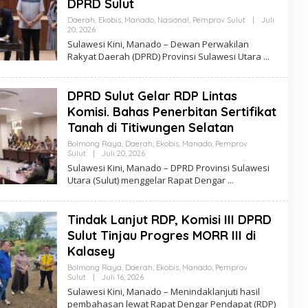
DPRD Sulut
Daerah
,
Ekobis
,
Manado
,
Nasional
,
Pemprov Sulut
|
Juli
20, 2026
O
L
Sulawesi Kini, Manado – Dewan Perwakilan
E
Rakyat Daerah (DPRD) Provinsi Sulawesi Utara
H
R
E
D
DPRD Sulut Gelar RDP Lintas
A
K
Komisi. Bahas Penerbitan Sertifikat
S
Tanah di Titiwungen Selatan
I
Bolmong Raya
,
Daerah
,
Ekobis
,
Manado
,
Pemprov
Sulut
|
Juli 20, 2026
O
L
Sulawesi Kini, Manado – DPRD Provinsi Sulawesi
E
Utara (Sulut) menggelar Rapat Dengar
H
R
E
D
Tindak Lanjut RDP, Komisi III DPRD
A
K
Sulut Tinjau Progres MORR III di
S
Kalasey
I
Bolmong Raya
,
Daerah
,
Ekobis
,
Manado
,
Pemprov
Sulut
|
Juli 16, 2026
O
L
Sulawesi Kini, Manado – Menindaklanjuti hasil
E
pembahasan lewat Rapat Dengar Pendapat (RDP)
H