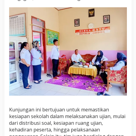
d
i
k
B
o
l
m
o
n
g
T
u
r
u
n
M
o
n
i
t
Kunjungan ini bertujuan untuk memastikan
o
kesiapan sekolah dalam melaksanakan ujian, mulai
r
dari distribusi soal, kesiapan ruang ujian,
i
n
kehadiran peserta, hingga pelaksanaan
g