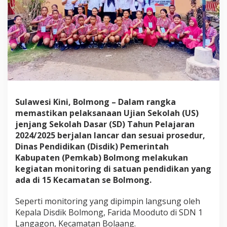
a
h
D
a
s
a
r
B
e
r
j
Sulawesi Kini, Bolmong – Dalam rangka
a
memastikan pelaksanaan Ujian Sekolah (US)
l
a
jenjang Sekolah Dasar (SD) Tahun Pelajaran
n
2024/2025 berjalan lancar dan sesuai prosedur,
L
Dinas Pendidikan (Disdik) Pemerintah
a
Kabupaten (Pemkab) Bolmong melakukan
n
kegiatan monitoring di satuan pendidikan yang
c
a
ada di 15 Kecamatan se Bolmong.
r
,
Seperti monitoring yang dipimpin langsung oleh
D
Kepala Disdik Bolmong, Farida Mooduto di SDN 1
i
Langagon, Kecamatan Bolaang.
s