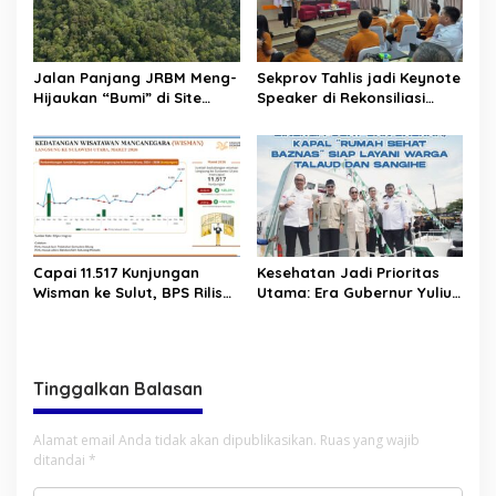
Jalan Panjang JRBM Meng-
Sekprov Tahlis jadi Keynote
Hijaukan “Bumi” di Site
Speaker di Rekonsiliasi
Lanut. Jadi Wilayah “Tarki”
Prelist SBR untuk SE2026
hingga Aksi Ilegal Mining
Capai 11.517 Kunjungan
Kesehatan Jadi Prioritas
Wisman ke Sulut, BPS Rilis
Utama: Era Gubernur Yulius
Kenaikan Pariwisata Sulut
Bawa Layanan Medis
Capai 25,31 Persen
Modern Hingga ke Pelosok
Sulut
Tinggalkan Balasan
Alamat email Anda tidak akan dipublikasikan.
Ruas yang wajib
ditandai
*