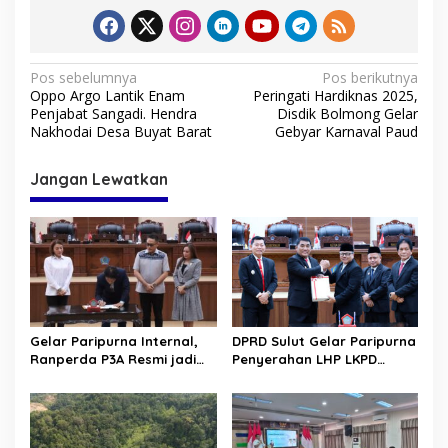
N
Pos sebelumnya
Pos berikutnya
Oppo Argo Lantik Enam
Peringati Hardiknas 2025,
a
Penjabat Sangadi. Hendra
Disdik Bolmong Gelar
v
Nakhodai Desa Buyat Barat
Gebyar Karnaval Paud
i
Jangan Lewatkan
g
a
s
i
p
o
Gelar Paripurna Internal,
DPRD Sulut Gelar Paripurna
s
Ranperda P3A Resmi jadi
Penyerahan LHP LKPD
Ranperda Prakarsa DPRD
tahun 2025. Raih WTP ke-12
Sulut
kalinya