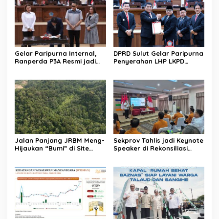
Gelar Paripurna Internal,
DPRD Sulut Gelar Paripurna
Ranperda P3A Resmi jadi
Penyerahan LHP LKPD
Ranperda Prakarsa DPRD
tahun 2025. Raih WTP ke-12
Sulut
kalinya
Jalan Panjang JRBM Meng-
Sekprov Tahlis jadi Keynote
Hijaukan “Bumi” di Site
Speaker di Rekonsiliasi
Lanut. Jadi Wilayah “Tarki”
Prelist SBR untuk SE2026
hingga Aksi Ilegal Mining