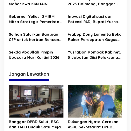
s
Mahasiswa KKN IAIN
2025 Bolmong, Banggar –
i
Manado
TAPD Duduk Satu Meja
p
Gubernur Yulius: GMIBM
Inovasi Digitalisasi dan
Mitra Strategis Pemerintah,
Potensi PAD, Bupati Yusra
o
Perkuat Pelayanan dan
Buka HLM TP2DD 2026
s
Sinergi Membangun
Sulhan Salurkan Bantuan
Wabup Dony Lumenta Buka
Sulawesi Utara
CEP untuk Korban Bencana
Rakor Percepatan Gugus
Alam di Solimandungan
Tugas Reforma Agraria
Sekda Abdullah Pimpin
YusraDon Rombak Kabinet.
Upacara Hari Kartini 2026
5 Jabatan Diisi Pelaksana
Tugas
Jangan Lewatkan
Banggar DPRD Sulut, BSG
Dukungan Nyata Gerakan
dan TAPD Duduk Satu Meja.
ASRI, Sekretariat DPRD