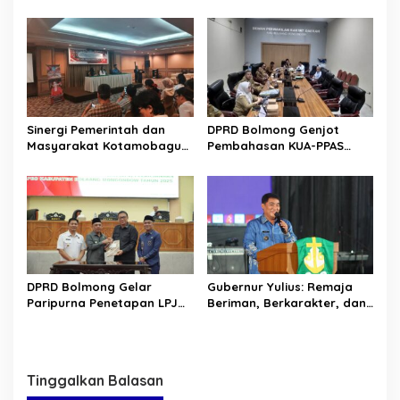
Bahas Penyertaan Modal
Sulut Gelar “Kurve” di Lajur
Rp30 Milyar ke BSG
Jalan Manado – Tomohon
Sinergi Pemerintah dan
DPRD Bolmong Genjot
Masyarakat Kotamobagu
Pembahasan KUA-PPAS
Erat Terjalin di Reses Irene
APBD 2027
Golda Pinontoan
DPRD Bolmong Gelar
Gubernur Yulius: Remaja
Paripurna Penetapan LPJ
Beriman, Berkarakter, dan
APBD tahun 2025
Berkarya Adalah Kekuatan
Sulawesi Utara
Tinggalkan Balasan