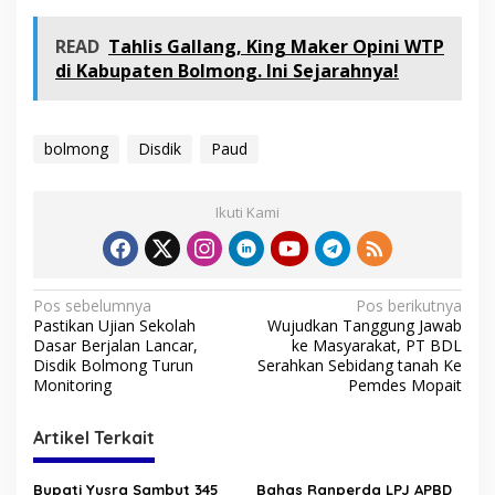
READ
Tahlis Gallang, King Maker Opini WTP
di Kabupaten Bolmong. Ini Sejarahnya!
bolmong
Disdik
Paud
Ikuti Kami
N
Pos sebelumnya
Pos berikutnya
Pastikan Ujian Sekolah
Wujudkan Tanggung Jawab
a
Dasar Berjalan Lancar,
ke Masyarakat, PT BDL
v
Disdik Bolmong Turun
Serahkan Sebidang tanah Ke
Monitoring
Pemdes Mopait
i
g
Artikel Terkait
a
Bupati Yusra Sambut 345
Bahas Ranperda LPJ APBD