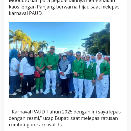
Mooduto dan para pejabat lainnya mengenakan
a
kaos lengan Panjang berwarna hijau saat melepas
r
karnaval PAUD.
K
a
r
n
a
v
a
l
P
a
u
d
“ Karnaval PAUD Tahun 2025 dengan ini saya lepas
dengan resmi,” ucap Bupati saat melepas ratusan
rombongan karnaval itu.