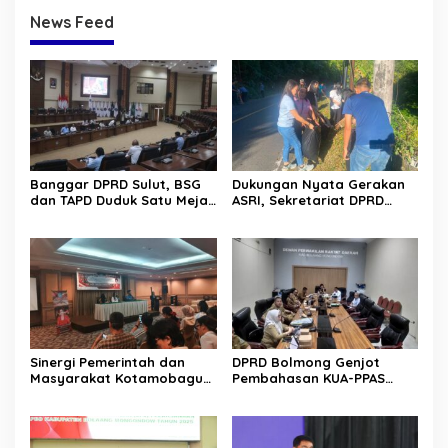
News Feed
Banggar DPRD Sulut, BSG
Dukungan Nyata Gerakan
dan TAPD Duduk Satu Meja.
ASRI, Sekretariat DPRD
Bahas Penyertaan Modal
Sulut Gelar “Kurve” di Lajur
Rp30 Milyar ke BSG
Jalan Manado – Tomohon
Sinergi Pemerintah dan
DPRD Bolmong Genjot
Masyarakat Kotamobagu
Pembahasan KUA-PPAS
Erat Terjalin di Reses Irene
APBD 2027
Golda Pinontoan