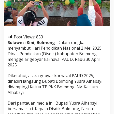
2
5
,
D
i
s
d
i
Post Views:
853
k
Sulawesi Kini, Bolmong-
Dalam rangka
B
menyambut Hari Pendidikan Nasional 2 Mei 2025,
o
Dinas Pendidikan (Disdik) Kabupaten Bolmong,
l
m
menggelar gebyar karnaval PAUD, Rabu 30 April
o
2025.
n
g
Diketahui, acara gebyar karnaval PAUD 2025,
G
dihadiri langsung Bupati Bolmong Yusra Alhabsyi
e
l
didampingi Ketua TP PKK Bolmong, Ny. Kalsum
a
Alhabsyi .
r
G
Dari pantauan media ini, Bupati Yusra Alhabsyi
e
bersama istri, Kepala Disdik Bolmong, Farida
b
y