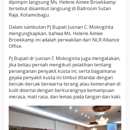
dipimpin langsung Ms. Helene Aimee Broekkamp
a
tersebut disambut langsung di Ballroom Sutan
n
c
Raja, Kotamobagu.
e
O
Dalam sambutan Pj Bupati Jusnan C. Mokoginta
ff
mengungkapkan, bahwa Ms. Helene Aimee
i
Broekkamp ini adalah perwakilan dari NLR Alliance
c
e
Office.
Pj Bupati dr Jusnan C Mokoginta juga mengatakan,
jika beliau pernah mengikuti pelatihan tentang
penanganan penyakit kusta ini, serta bagaimana
gejala penyakit kusta ini timbul ditandai dengan
bercak-bercak berwarna terang atau kemerahan di
kulit disertai dengan berkurangnya kemampuan
merasa, mati rasa, dan lemas pada tangan dan kaki.