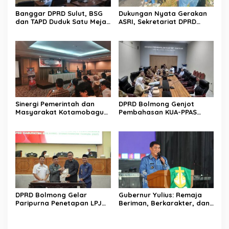
Banggar DPRD Sulut, BSG
Dukungan Nyata Gerakan
dan TAPD Duduk Satu Meja.
ASRI, Sekretariat DPRD
Bahas Penyertaan Modal
Sulut Gelar “Kurve” di Lajur
Rp30 Milyar ke BSG
Jalan Manado – Tomohon
Sinergi Pemerintah dan
DPRD Bolmong Genjot
Masyarakat Kotamobagu
Pembahasan KUA-PPAS
Erat Terjalin di Reses Irene
APBD 2027
Golda Pinontoan
DPRD Bolmong Gelar
Gubernur Yulius: Remaja
Paripurna Penetapan LPJ
Beriman, Berkarakter, dan
APBD tahun 2025
Berkarya Adalah Kekuatan
Sulawesi Utara