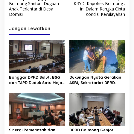
a
Bolmong Santuni Dugaan
KRYD. Kapolres Bolmong :
v
Anak Terlantar di Desa
Ini Dalam Rangka Cipta
Domisil
Kondisi Kewilayahan
i
g
Jangan Lewatkan
a
s
i
p
o
s
Banggar DPRD Sulut, BSG
Dukungan Nyata Gerakan
dan TAPD Duduk Satu Meja.
ASRI, Sekretariat DPRD
Bahas Penyertaan Modal
Sulut Gelar “Kurve” di Lajur
Rp30 Milyar ke BSG
Jalan Manado – Tomohon
Sinergi Pemerintah dan
DPRD Bolmong Genjot