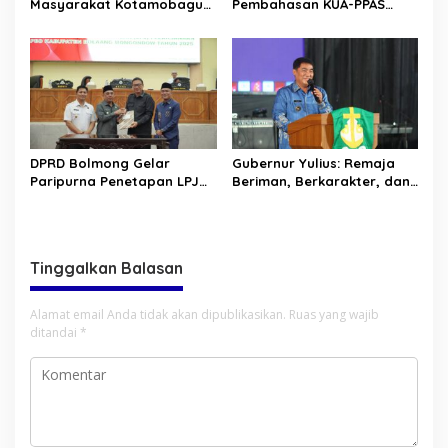
Masyarakat Kotamobagu
Pembahasan KUA-PPAS
Erat Terjalin di Reses Irene
APBD 2027
Golda Pinontoan
DPRD Bolmong Gelar
Gubernur Yulius: Remaja
Paripurna Penetapan LPJ
Beriman, Berkarakter, dan
APBD tahun 2025
Berkarya Adalah Kekuatan
Sulawesi Utara
Tinggalkan Balasan
Alamat email Anda tidak akan dipublikasikan.
Ruas yang wajib
ditandai
*