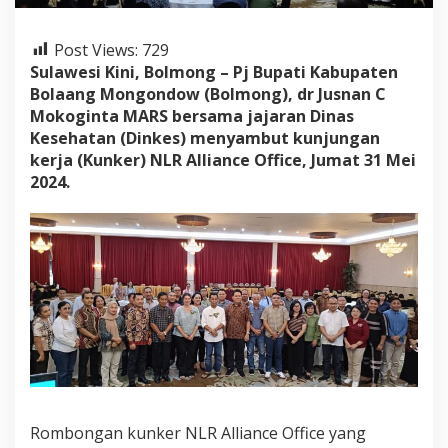
o
l
m
Post Views:
729
o
Sulawesi Kini, Bolmong – Pj Bupati Kabupaten
n
Bolaang Mongondow (Bolmong), dr Jusnan C
g
Mokoginta MARS bersama jajaran Dinas
S
a
Kesehatan (Dinkes) menyambut kunjungan
m
kerja (Kunker) NLR Alliance Office, Jumat 31 Mei
b
2024.
u
t
K
u
n
k
e
r
N
L
R
A
l
l
Rombongan kunker NLR Alliance Office yang
i