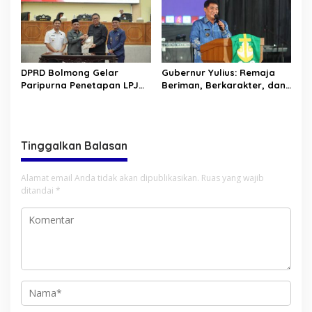
DPRD Bolmong Gelar
Gubernur Yulius: Remaja
Paripurna Penetapan LPJ
Beriman, Berkarakter, dan
APBD tahun 2025
Berkarya Adalah Kekuatan
Sulawesi Utara
Tinggalkan Balasan
Alamat email Anda tidak akan dipublikasikan.
Ruas yang wajib
ditandai
*