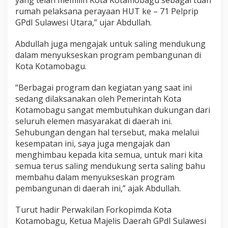
yang telah memilih Kota Kotamobagu sebagai tuan
p
rumah pelaksana perayaan HUT ke – 71 Pelprip
r
GPdI Sulawesi Utara,” ujar Abdullah.
i
p
G
Abdullah juga mengajak untuk saling mendukung
P
dalam menyukseskan program pembangunan di
D
Kota Kotamobagu.
I
S
“Berbagai program dan kegiatan yang saat ini
u
l
sedang dilaksanakan oleh Pemerintah Kota
u
Kotamobagu sangat membutuhkan dukungan dari
t
seluruh elemen masyarakat di daerah ini.
Sehubungan dengan hal tersebut, maka melalui
kesempatan ini, saya juga mengajak dan
menghimbau kepada kita semua, untuk mari kita
semua terus saling mendukung serta saling bahu
membahu dalam menyukseskan program
pembangunan di daerah ini,” ajak Abdullah.
Turut hadir Perwakilan Forkopimda Kota
Kotamobagu, Ketua Majelis Daerah GPdI Sulawesi