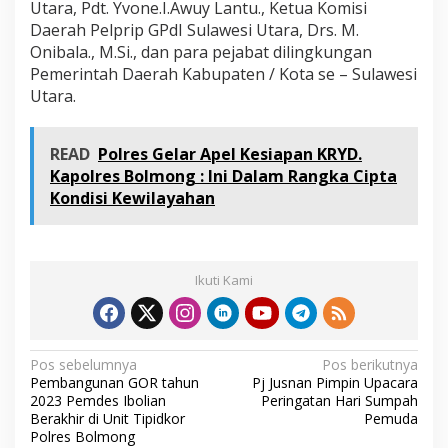
Utara, Pdt. Yvone.I.Awuy Lantu., Ketua Komisi
Daerah Pelprip GPdI Sulawesi Utara, Drs. M.
Onibala., M.Si., dan para pejabat dilingkungan
Pemerintah Daerah Kabupaten / Kota se – Sulawesi
Utara.
READ
Polres Gelar Apel Kesiapan KRYD.
Kapolres Bolmong : Ini Dalam Rangka Cipta
Kondisi Kewilayahan
Ikuti Kami
N
Pos sebelumnya
Pos berikutnya
Pembangunan GOR tahun
Pj Jusnan Pimpin Upacara
a
2023 Pemdes Ibolian
Peringatan Hari Sumpah
v
Berakhir di Unit Tipidkor
Pemuda
Polres Bolmong