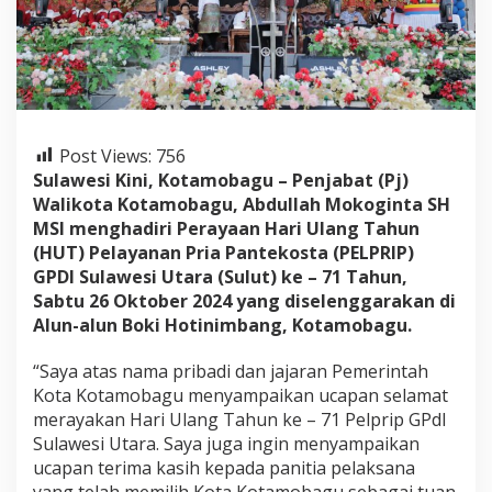
M
o
k
o
g
i
n
t
Post Views:
756
a
Sulawesi Kini, Kotamobagu – Penjabat (Pj)
H
Walikota Kotamobagu, Abdullah Mokoginta SH
a
d
MSI menghadiri Perayaan Hari Ulang Tahun
i
(HUT) Pelayanan Pria Pantekosta (PELPRIP)
r
GPDI Sulawesi Utara (Sulut) ke – 71 Tahun,
i
Sabtu 26 Oktober 2024 yang diselenggarakan di
H
Alun-alun Boki Hotinimbang, Kotamobagu.
U
T
k
“Saya atas nama pribadi dan jajaran Pemerintah
e
Kota Kotamobagu menyampaikan ucapan selamat
7
merayakan Hari Ulang Tahun ke – 71 Pelprip GPdI
1
Sulawesi Utara. Saya juga ingin menyampaikan
P
e
ucapan terima kasih kepada panitia pelaksana
l