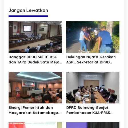
i
g
Jangan Lewatkan
a
s
i
p
o
s
Banggar DPRD Sulut, BSG
Dukungan Nyata Gerakan
dan TAPD Duduk Satu Meja.
ASRI, Sekretariat DPRD
Bahas Penyertaan Modal
Sulut Gelar “Kurve” di Lajur
Rp30 Milyar ke BSG
Jalan Manado – Tomohon
Sinergi Pemerintah dan
DPRD Bolmong Genjot
Masyarakat Kotamobagu
Pembahasan KUA-PPAS
Erat Terjalin di Reses Irene
APBD 2027
Golda Pinontoan