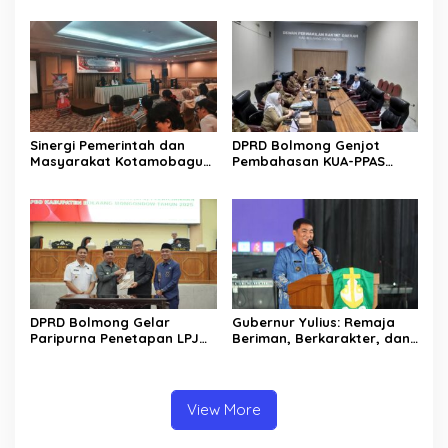
Rp30 Milyar ke BSG
Jalan Manado – Tomohon
Sinergi Pemerintah dan
DPRD Bolmong Genjot
Masyarakat Kotamobagu
Pembahasan KUA-PPAS
Erat Terjalin di Reses Irene
APBD 2027
Golda Pinontoan
DPRD Bolmong Gelar
Gubernur Yulius: Remaja
Paripurna Penetapan LPJ
Beriman, Berkarakter, dan
APBD tahun 2025
Berkarya Adalah Kekuatan
Sulawesi Utara
View More