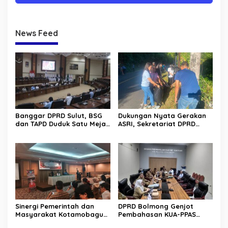
News Feed
Banggar DPRD Sulut, BSG
Dukungan Nyata Gerakan
dan TAPD Duduk Satu Meja.
ASRI, Sekretariat DPRD
Bahas Penyertaan Modal
Sulut Gelar “Kurve” di Lajur
Rp30 Milyar ke BSG
Jalan Manado – Tomohon
Sinergi Pemerintah dan
DPRD Bolmong Genjot
Masyarakat Kotamobagu
Pembahasan KUA-PPAS
Erat Terjalin di Reses Irene
APBD 2027