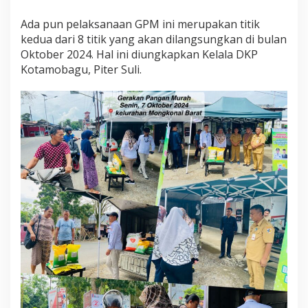
M
d
Ada pun pelaksanaan GPM ini merupakan titik
i
kedua dari 8 titik yang akan dilangsungkan di bulan
K
Oktober 2024. Hal ini diungkapkan Kelala DKP
e
Kotamobagu, Piter Suli.
l
u
r
a
h
a
n
M
o
n
g
k
o
n
a
i