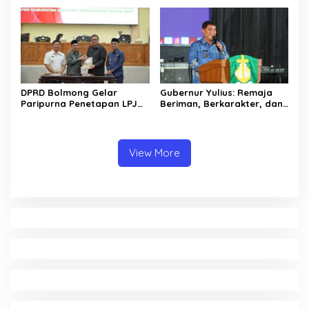
Golda Pinontoan
DPRD Bolmong Gelar
Gubernur Yulius: Remaja
Paripurna Penetapan LPJ
Beriman, Berkarakter, dan
APBD tahun 2025
Berkarya Adalah Kekuatan
Sulawesi Utara
View More