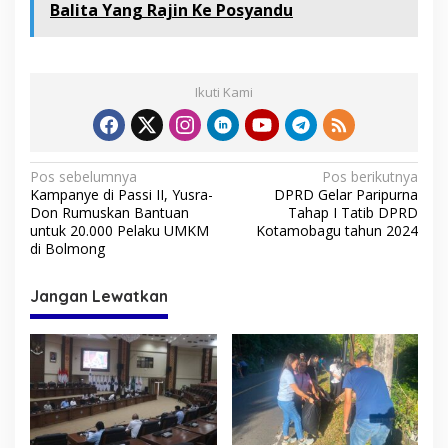
Balita Yang Rajin Ke Posyandu
Ikuti Kami
N
Pos sebelumnya
Pos berikutnya
Kampanye di Passi II, Yusra-
DPRD Gelar Paripurna
a
Don Rumuskan Bantuan
Tahap I Tatib DPRD
v
untuk 20.000 Pelaku UMKM
Kotamobagu tahun 2024
di Bolmong
i
g
Jangan Lewatkan
a
s
i
p
o