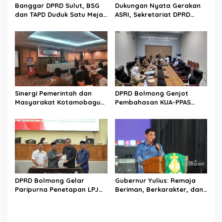
s
Banggar DPRD Sulut, BSG
Dukungan Nyata Gerakan
dan TAPD Duduk Satu Meja.
ASRI, Sekretariat DPRD
Bahas Penyertaan Modal
Sulut Gelar “Kurve” di Lajur
Rp30 Milyar ke BSG
Jalan Manado – Tomohon
Sinergi Pemerintah dan
DPRD Bolmong Genjot
Masyarakat Kotamobagu
Pembahasan KUA-PPAS
Erat Terjalin di Reses Irene
APBD 2027
Golda Pinontoan
DPRD Bolmong Gelar
Gubernur Yulius: Remaja
Paripurna Penetapan LPJ
Beriman, Berkarakter, dan
APBD tahun 2025
Berkarya Adalah Kekuatan
Sulawesi Utara