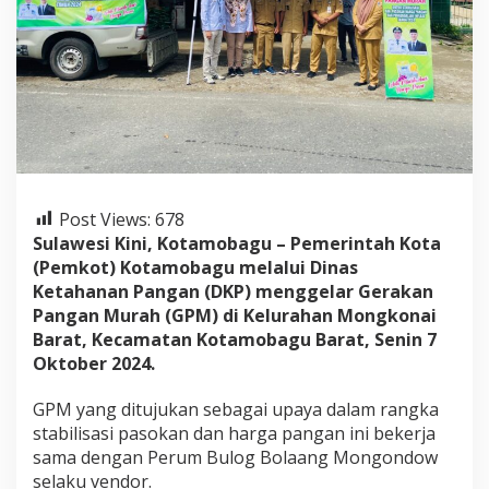
n
g
a
n
,
D
K
P
K
o
t
Post Views:
678
a
Sulawesi Kini, Kotamobagu – Pemerintah Kota
m
o
(Pemkot) Kotamobagu melalui Dinas
b
Ketahanan Pangan (DKP) menggelar Gerakan
a
Pangan Murah (GPM) di Kelurahan Mongkonai
g
Barat, Kecamatan Kotamobagu Barat, Senin 7
u
Oktober 2024.
G
e
l
GPM yang ditujukan sebagai upaya dalam rangka
a
stabilisasi pasokan dan harga pangan ini bekerja
r
sama dengan Perum Bulog Bolaang Mongondow
G
selaku vendor.
P