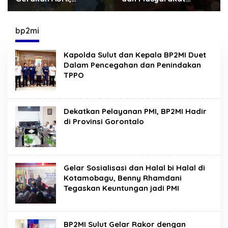
Sekretariat DPRD
Kotamobagu Erat
Sulut Gelar “Kurve” di
Terjalin di Reses Irene
Lajur Jalan Manado –
Golda Pinontoan
bp2mi
Tomohon
Kapolda Sulut dan Kepala BP2MI Duet
Dalam Pencegahan dan Penindakan
TPPO
Dekatkan Pelayanan PMI, BP2MI Hadir
di Provinsi Gorontalo
Gelar Sosialisasi dan Halal bi Halal di
Kotamobagu, Benny Rhamdani
Tegaskan Keuntungan jadi PMI
BP2MI Sulut Gelar Rakor dengan