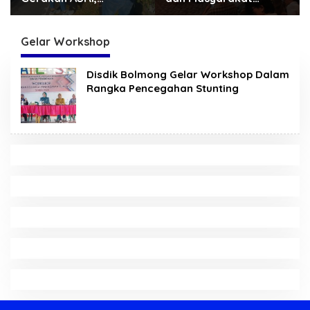
ekretariat DPRD
Kotamobagu Erat
PPAS 
lut Gelar “Kurve” di
Terjalin di Reses Irene
ajur Jalan Manado –
Golda Pinontoan
Gelar Workshop
omohon
Disdik Bolmong Gelar Workshop Dalam
Rangka Pencegahan Stunting