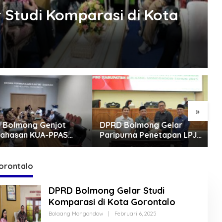
Studi Komparasi di Kota
»
olmong Genjot
DPRD Bolmong Gelar
G
hasan KUA-PPAS
Paripurna Penetapan LPJ
B
2027
APBD tahun 2025
B
S
orontalo
DPRD Bolmong Gelar Studi
Komparasi di Kota Gorontalo
Bolaang Mongondow
|
Februari 6, 2025
O
L