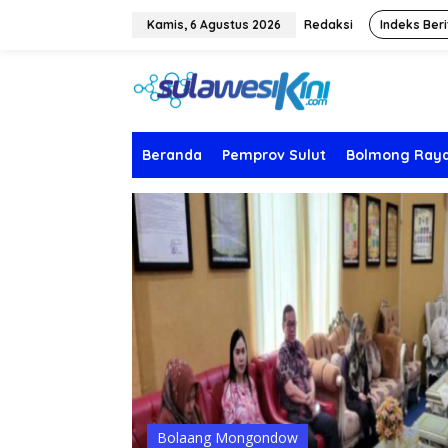
L
e
Kamis, 6 Agustus 2026
Redaksi
Indeks Beri
w
a
t
i
k
e
k
Beranda
Pemprov Sulut
Bolmong Ray
o
n
t
e
n
Bolaang Mongondow