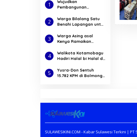
Wujudkan
1
Pembangunan
Infrastruktur yang
Berkualitas, Dinas PUPR
Warga Bilalang Satu
2
Kotamobagu Gelar
Benahi Lapangan untuk
PCM
Sholat Id, Badaria :
Terima Kasih untuk
Warga Asing asal
3
Semua
Kenya Ramaikan
Motampot Fun Race
2024
Walikota Kotamobagu
4
Hadiri Halal bi Halal di
Desa Bilalang Satu
Yusra-Don Sentuh
5
15.782 KPM di Bolmong
Dengan Program
Gerakan Pangan Murah
SULAWESIKINI.COM - Kabar Sulawesi Terkini | PT S