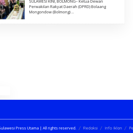
SULAWESI KINI, BOLMONG– Ketua Dewan
E
Perwakilan Rakyat Daerah (DPRD) Bolaang
H
Mongondow (Bolmong)
R
E
D
A
K
S
I
ulawesi Press Utama | All rights reserved.
Redaksi
Info Iklan
P