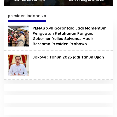
Sekretariat DPRD
Kotamobagu Erat
Sulut Gelar “Kurve” di
Terjalin di Reses Irene
Lajur Jalan Manado –
Golda Pinontoan
presiden indonesia
Tomohon
PENAS XVII Gorontalo Jadi Momentum
Penguatan Ketahanan Pangan,
Gubernur Yulius Selvanus Hadir
Bersama Presiden Prabowo
Jokowi : Tahun 2023 jadi Tahun Ujian