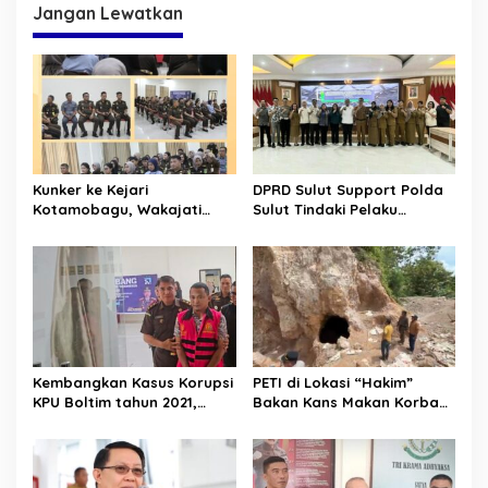
g
Jangan Lewatkan
a
s
i
p
o
s
Kunker ke Kejari
DPRD Sulut Support Polda
Kotamobagu, Wakajati
Sulut Tindaki Pelaku
Sulut Ingatkan soal
Pelanggaran Distribusi BBM
Profesionalitas dan
Bersubsidi
Loyalitas
Kembangkan Kasus Korupsi
PETI di Lokasi “Hakim”
KPU Boltim tahun 2021,
Bakan Kans Makan Korban.
Kejari Kotamobagu Tahan
APH Mulai Tertibkan,
AK
Pemerintah Imbau Hentikan
Aktifitas