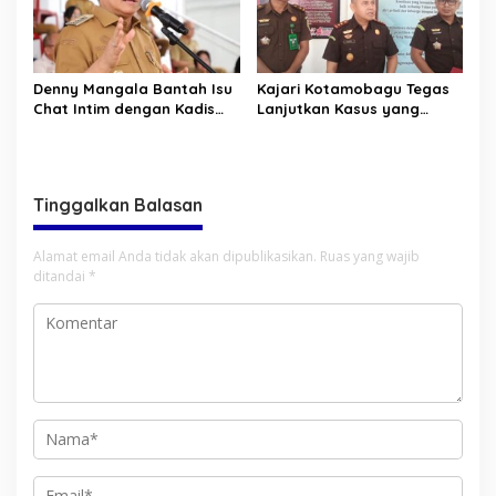
Denny Mangala Bantah Isu
Kajari Kotamobagu Tegas
Chat Intim dengan Kadis
Lanjutkan Kasus yang
Pendidikan Sulut, Siap
Tengah Ditangani
Tempuh Jalur Hukum
Tinggalkan Balasan
Alamat email Anda tidak akan dipublikasikan.
Ruas yang wajib
ditandai
*