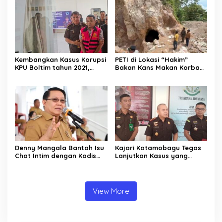
Loyalitas
Kembangkan Kasus Korupsi
PETI di Lokasi “Hakim”
KPU Boltim tahun 2021,
Bakan Kans Makan Korban.
Kejari Kotamobagu Tahan
APH Mulai Tertibkan,
AK
Pemerintah Imbau Hentikan
Aktifitas
Denny Mangala Bantah Isu
Kajari Kotamobagu Tegas
Chat Intim dengan Kadis
Lanjutkan Kasus yang
Pendidikan Sulut, Siap
Tengah Ditangani
Tempuh Jalur Hukum
View More