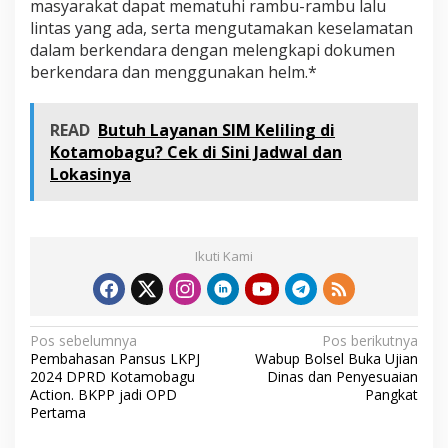
masyarakat dapat mematuhi rambu-rambu lalu
b
lintas yang ada, serta mengutamakan keselamatan
a
dalam berkendara dengan melengkapi dokumen
g
u
berkendara dan menggunakan helm.*
,
A
K
READ
Butuh Layanan SIM Keliling di
P
Kotamobagu? Cek di Sini Jadwal dan
B
Lokasinya
a
y
u
D
a
Ikuti Kami
m
a
r
a
N
Pos sebelumnya
Pos berikutnya
Pembahasan Pansus LKPJ
Wabup Bolsel Buka Ujian
a
2024 DPRD Kotamobagu
Dinas dan Penyesuaian
v
Action. BKPP jadi OPD
Pangkat
Pertama
i