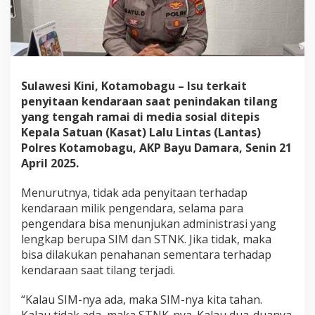
S
i
t
a
K
e
n
Sulawesi Kini, Kotamobagu – Isu terkait
d
penyitaan kendaraan saat penindakan tilang
a
yang tengah ramai di media sosial ditepis
r
Kepala Satuan (Kasat) Lalu Lintas (Lantas)
a
a
Polres Kotamobagu, AKP Bayu Damara, Senin 21
n
April 2025.
?
I
Menurutnya, tidak ada penyitaan terhadap
n
kendaraan milik pengendara, selama para
i
P
pengendara bisa menunjukan administrasi yang
e
lengkap berupa SIM dan STNK. Jika tidak, maka
n
bisa dilakukan penahanan sementara terhadap
j
kendaraan saat tilang terjadi.
e
l
a
“Kalau SIM-nya ada, maka SIM-nya kita tahan.
s
Kalau tidak ada, maka STNK-nya. Kalau dua-duanya