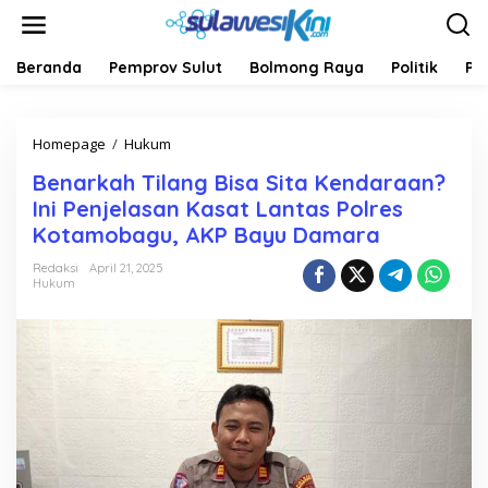
L
e
w
a
Beranda
Pemprov Sulut
Bolmong Raya
Politik
Pe
t
i
k
Homepage
/
Hukum
B
e
e
k
Benarkah Tilang Bisa Sita Kendaraan?
n
o
a
n
Ini Penjelasan Kasat Lantas Polres
r
t
Kotamobagu, AKP Bayu Damara
k
e
a
n
Redaksi
April 21, 2025
h
Hukum
T
i
l
a
n
g
B
i
s
a