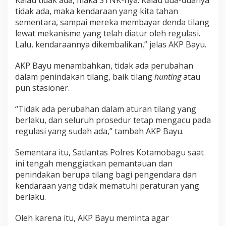
a
tidak ada, maka kendaraan yang kita tahan
n
sementara, sampai mereka membayar denda tilang
K
lewat mekanisme yang telah diatur oleh regulasi.
a
s
Lalu, kendaraannya dikembalikan,” jelas AKP Bayu.
a
t
AKP Bayu menambahkan, tidak ada perubahan
L
dalam penindakan tilang, baik tilang
hunting
atau
a
pun stasioner.
n
t
a
“Tidak ada perubahan dalam aturan tilang yang
s
berlaku, dan seluruh prosedur tetap mengacu pada
P
regulasi yang sudah ada,” tambah AKP Bayu.
o
l
r
Sementara itu, Satlantas Polres Kotamobagu saat
e
ini tengah menggiatkan pemantauan dan
s
penindakan berupa tilang bagi pengendara dan
K
kendaraan yang tidak mematuhi peraturan yang
o
berlaku.
t
a
m
Oleh karena itu, AKP Bayu meminta agar
o