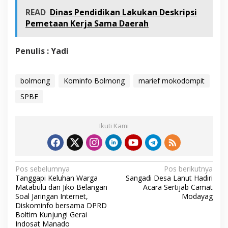
READ
Dinas Pendidikan Lakukan Deskripsi
Pemetaan Kerja Sama Daerah
Penulis : Yadi
bolmong
Kominfo Bolmong
marief mokodompit
SPBE
Ikuti Kami
N
Pos sebelumnya
Pos berikutnya
Tanggapi Keluhan Warga
Sangadi Desa Lanut Hadiri
a
Matabulu dan Jiko Belangan
Acara Sertijab Camat
v
Soal Jaringan Internet,
Modayag
Diskominfo bersama DPRD
i
Boltim Kunjungi Gerai
Indosat Manado