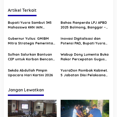
g
a
Artikel Terkait
s
i
Bupati Yusra Sambut 345
Bahas Ranperda LPJ APBD
p
Mahasiswa KKN IAIN
2025 Bolmong, Banggar –
Manado
TAPD Duduk Satu Meja
o
Gubernur Yulius: GMIBM
Inovasi Digitalisasi dan
s
Mitra Strategis Pemerintah,
Potensi PAD, Bupati Yusra
Perkuat Pelayanan dan
Buka HLM TP2DD 2026
Sinergi Membangun
Sulhan Salurkan Bantuan
Wabup Dony Lumenta Buka
Sulawesi Utara
CEP untuk Korban Bencana
Rakor Percepatan Gugus
Alam di Solimandungan
Tugas Reforma Agraria
Sekda Abdullah Pimpin
YusraDon Rombak Kabinet.
Upacara Hari Kartini 2026
5 Jabatan Diisi Pelaksana
Tugas
Jangan Lewatkan