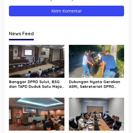
News Feed
Banggar DPRD Sulut, BSG
Dukungan Nyata Gerakan
dan TAPD Duduk Satu Meja.
ASRI, Sekretariat DPRD
Bahas Penyertaan Modal
Sulut Gelar “Kurve” di Lajur
Rp30 Milyar ke BSG
Jalan Manado – Tomohon