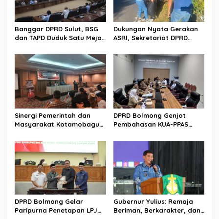
Banggar DPRD Sulut, BSG
Dukungan Nyata Gerakan
dan TAPD Duduk Satu Meja.
ASRI, Sekretariat DPRD
Bahas Penyertaan Modal
Sulut Gelar “Kurve” di Lajur
Rp30 Milyar ke BSG
Jalan Manado – Tomohon
Sinergi Pemerintah dan
DPRD Bolmong Genjot
Masyarakat Kotamobagu
Pembahasan KUA-PPAS
Erat Terjalin di Reses Irene
APBD 2027
Golda Pinontoan
DPRD Bolmong Gelar
Gubernur Yulius: Remaja
Paripurna Penetapan LPJ
Beriman, Berkarakter, dan