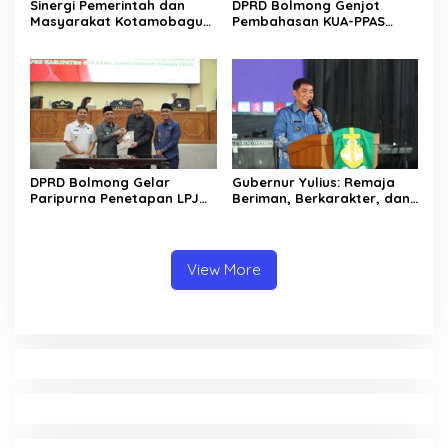
Sinergi Pemerintah dan
DPRD Bolmong Genjot
Masyarakat Kotamobagu
Pembahasan KUA-PPAS
Erat Terjalin di Reses Irene
APBD 2027
Golda Pinontoan
DPRD Bolmong Gelar
Gubernur Yulius: Remaja
Paripurna Penetapan LPJ
Beriman, Berkarakter, dan
APBD tahun 2025
Berkarya Adalah Kekuatan
Sulawesi Utara
View More