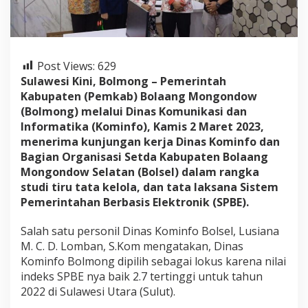
a
n
g
i
K
Post Views:
629
o
m
Sulawesi Kini, Bolmong – Pemerintah
i
Kabupaten (Pemkab) Bolaang Mongondow
n
(Bolmong) melalui Dinas Komunikasi dan
f
Informatika (Kominfo), Kamis 2 Maret 2023,
o
menerima kunjungan kerja Dinas Kominfo dan
B
o
Bagian Organisasi Setda Kabupaten Bolaang
l
Mongondow Selatan (Bolsel) dalam rangka
m
studi tiru tata kelola, dan tata laksana Sistem
o
Pemerintahan Berbasis Elektronik (SPBE).
n
g
.
Salah satu personil Dinas Kominfo Bolsel, Lusiana
S
M. C. D. Lomban, S.Kom mengatakan, Dinas
t
Kominfo Bolmong dipilih sebagai lokus karena nilai
u
indeks SPBE nya baik 2.7 tertinggi untuk tahun
d
i
2022 di Sulawesi Utara (Sulut).
S