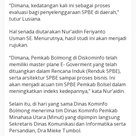
o
“Dimana, kedatangan kali ini sebagai proses
a
evaluasi bagi penyelenggaraan SPBE di daerah,”
l
tutur Lusiana.
T
a
t
Hal senada diutarakan Nur’aidin Feriyanto
a
Usman SE. Menurutnya, hasil studi ini akan menjadi
K
rujukan.
e
l
“Dimana, Pemkab Bolmong di Diskominfo telah
o
l
memiliki master plane E- Goverment yang telah
a
dituangkan dalam Rencana Induk (Renduk SPBE),
S
serta arsitektur SPBE sampai proses bisnis. Ini
P
akan menjadi acuan tim SPBE Pemkab Bolsel dalam
B
E
meningkatkan indeks kedepannya,” kata Nur’aidin.
Selain itu, di hari yang sama Dinas Kominfo
Bolmong menerima tim Dinas Kominfo Pemkab
Minahasa Utara (Minut) yang dipimpin langsung
Sekretaris Dinas Komunikasi dan Informatika serta
Persandian, Dra Mieke Tumbol.