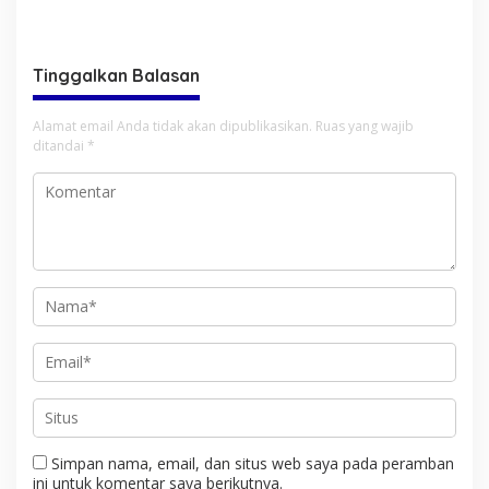
APBD tahun 2025
Berkarya Adalah Kekuatan
Sulawesi Utara
Tinggalkan Balasan
Alamat email Anda tidak akan dipublikasikan.
Ruas yang wajib
ditandai
*
Simpan nama, email, dan situs web saya pada peramban
ini untuk komentar saya berikutnya.