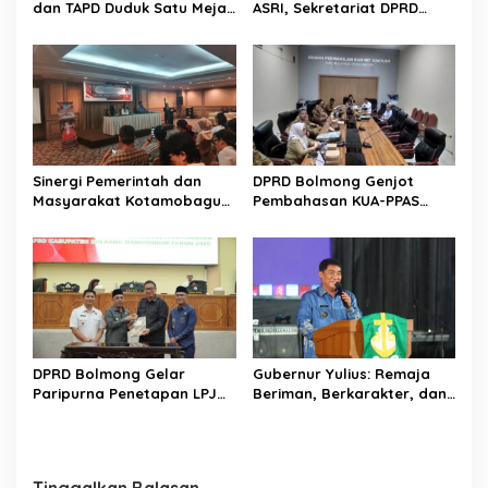
dan TAPD Duduk Satu Meja.
ASRI, Sekretariat DPRD
Bahas Penyertaan Modal
Sulut Gelar “Kurve” di Lajur
Rp30 Milyar ke BSG
Jalan Manado – Tomohon
Sinergi Pemerintah dan
DPRD Bolmong Genjot
Masyarakat Kotamobagu
Pembahasan KUA-PPAS
Erat Terjalin di Reses Irene
APBD 2027
Golda Pinontoan
DPRD Bolmong Gelar
Gubernur Yulius: Remaja
Paripurna Penetapan LPJ
Beriman, Berkarakter, dan
APBD tahun 2025
Berkarya Adalah Kekuatan
Sulawesi Utara
Tinggalkan Balasan