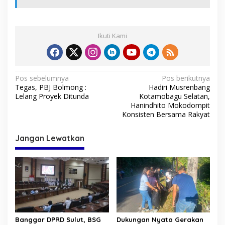
Ikuti Kami
N
Pos sebelumnya
Pos berikutnya
Tegas, PBJ Bolmong :
Hadiri Musrenbang
a
Lelang Proyek Ditunda
Kotamobagu Selatan,
v
Hanindhito Mokodompit
Konsisten Bersama Rakyat
i
g
Jangan Lewatkan
a
s
i
p
o
s
Banggar DPRD Sulut, BSG
Dukungan Nyata Gerakan