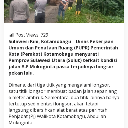
u
S
u
r
a
t
i
Post Views:
729
P
Sulawesi Kini, Kotamobagu – Dinas Pekerjaan
e
Umum dan Penataan Ruang (PUPR) Pemerintah
m
Kota (Pemkot) Kotamobagu menyurati
p
r
Pemprov Sulawesi Utara (Sulut) terkait kondisi
o
jalan A.P Mokoginta pasca terjadinya longsor
v
pekan lalu.
S
u
Dimana, dari tiga titik yang mengalami longsor,
l
u
satu titik longsor membuat badan jalan sepanjang
t
6 meter ambruk. Sementara, dua titik lainnya hanya
s
tertutup sedimentasi longsor, akan tetapi
o
langsung dibersihkan alat berat atas perintah
a
l
Penjabat (Pj) Walikota Kotamobagu, Abdullah
K
Mokoginta.
o