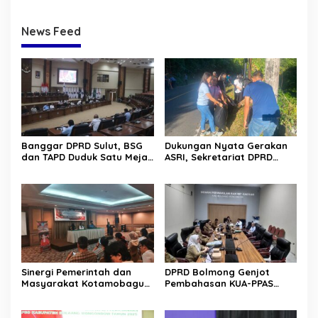
News Feed
Banggar DPRD Sulut, BSG
Dukungan Nyata Gerakan
dan TAPD Duduk Satu Meja.
ASRI, Sekretariat DPRD
Bahas Penyertaan Modal
Sulut Gelar “Kurve” di Lajur
Rp30 Milyar ke BSG
Jalan Manado – Tomohon
Sinergi Pemerintah dan
DPRD Bolmong Genjot
Masyarakat Kotamobagu
Pembahasan KUA-PPAS
Erat Terjalin di Reses Irene
APBD 2027
Golda Pinontoan