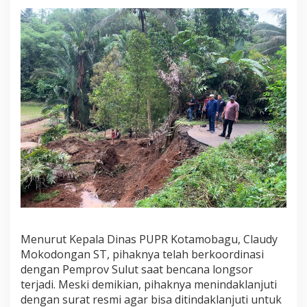
n
d
i
s
i
J
a
l
a
n
A
.
P
M
o
k
o
g
i
Menurut Kepala Dinas PUPR Kotamobagu, Claudy
n
Mokodongan ST, pihaknya telah berkoordinasi
t
a
dengan Pemprov Sulut saat bencana longsor
terjadi. Meski demikian, pihaknya menindaklanjuti
dengan surat resmi agar bisa ditindaklanjuti untuk