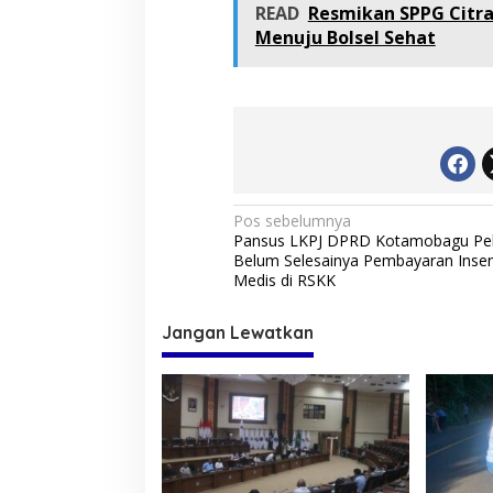
READ
Resmikan SPPG Citra
Menuju Bolsel Sehat
N
Pos sebelumnya
Pansus LKPJ DPRD Kotamobagu Pel
a
Belum Selesainya Pembayaran Insent
v
Medis di RSKK
i
Jangan Lewatkan
g
a
s
i
p