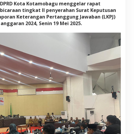
J
– DPRD Kota Kotamobagu menggelar rapat
W
icaraan tingkat II penyerahan Surat Keputusan
a
aporan Keterangan Pertanggung Jawaban (LKPJ)
l
nggaran 2024, Senin 19 Mei 2025.
i
k
o
t
a
2
0
2
4