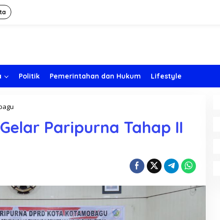
ta
a
Politik
Pemerintahan dan Hukum
Lifestyle
bagu
D
P
elar Paripurna Tahap II
R
D
K
o
t
a
m
o
b
a
g