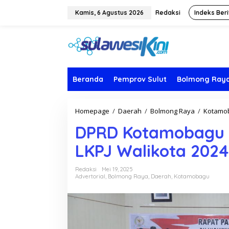
L
e
Kamis, 6 Agustus 2026
Redaksi
Indeks Beri
w
a
t
i
k
e
k
Beranda
Pemprov Sulut
Bolmong Ray
o
n
t
Homepage
/
Daerah
/
Bolmong Raya
/
Kotamo
e
n
DPRD Kotamobagu G
LKPJ Walikota 2024
Redaksi
Mei 19, 2025
Advertorial
,
Bolmong Raya
,
Daerah
,
Kotamobagu