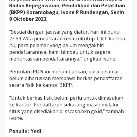
i
Badan Kepegawaian, Pendidikan dan Pelatihan
k
(BKPP) Kotamobagu, Ivone P Rundengan, Senin
P
9 Oktober 2023.
e
n
d
“Sesuai dengan jadwal yang diatur, hari ini pukul
a
23.59 Wita pendaftaran resmi ditutup. Oleh karena
f
itu, para pelamar yang belum mengakhiri
t
pendaftarannya, kami himbau untuk segera
a
menuntaskan pendaftarannya,” ungkap Ivone.
r
a
n
Pentolan IPDN ini menambahkan, para pelamar
B
belum diharuskan membawa berkas pendaftaran
e
secara fisik ke kantor BKPP.
l
u
m
“Untuk berkas fisik belum perlu untuk dimasukan
P
ke kantor. Pendaftaran sekarang masih melalui
e
situs yang disediakan di sscasn.bkn.go.id,” tambah
r
Ivone.
l
u
D
Penulis : Yadi
i