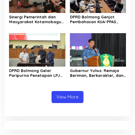
Sinergi Pemerintah dan
DPRD Bolmong Genjot
Masyarakat Kotamobagu
Pembahasan KUA-PPAS
Erat Terjalin di Reses Irene
APBD 2027
Golda Pinontoan
DPRD Bolmong Gelar
Gubernur Yulius: Remaja
Paripurna Penetapan LPJ
Beriman, Berkarakter, dan
APBD tahun 2025
Berkarya Adalah Kekuatan
Sulawesi Utara
View More