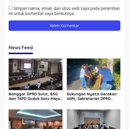
Simpan nama, email, dan situs web saya pada peramban
ini untuk komentar saya berikutnya.
News Feed
Banggar DPRD Sulut, BSG
Dukungan Nyata Gerakan
dan TAPD Duduk Satu Meja.
ASRI, Sekretariat DPRD
Bahas Penyertaan Modal
Sulut Gelar “Kurve” di Lajur
Rp30 Milyar ke BSG
Jalan Manado – Tomohon