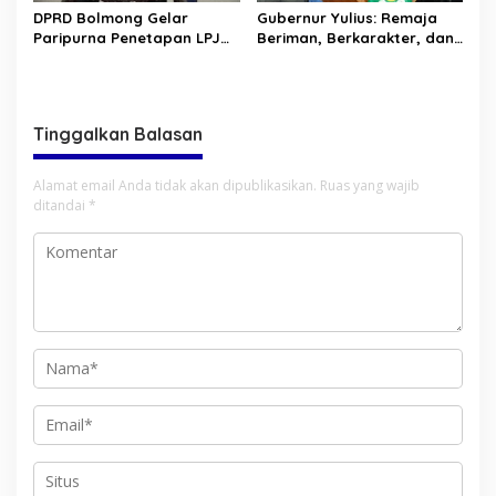
DPRD Bolmong Gelar
Gubernur Yulius: Remaja
Paripurna Penetapan LPJ
Beriman, Berkarakter, dan
APBD tahun 2025
Berkarya Adalah Kekuatan
Sulawesi Utara
Tinggalkan Balasan
Alamat email Anda tidak akan dipublikasikan.
Ruas yang wajib
ditandai
*