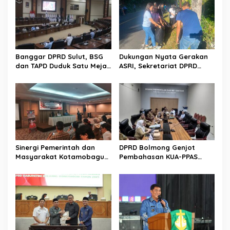
s
i
p
o
Banggar DPRD Sulut, BSG
Dukungan Nyata Gerakan
s
dan TAPD Duduk Satu Meja.
ASRI, Sekretariat DPRD
Bahas Penyertaan Modal
Sulut Gelar “Kurve” di Lajur
Rp30 Milyar ke BSG
Jalan Manado – Tomohon
Sinergi Pemerintah dan
DPRD Bolmong Genjot
Masyarakat Kotamobagu
Pembahasan KUA-PPAS
Erat Terjalin di Reses Irene
APBD 2027
Golda Pinontoan