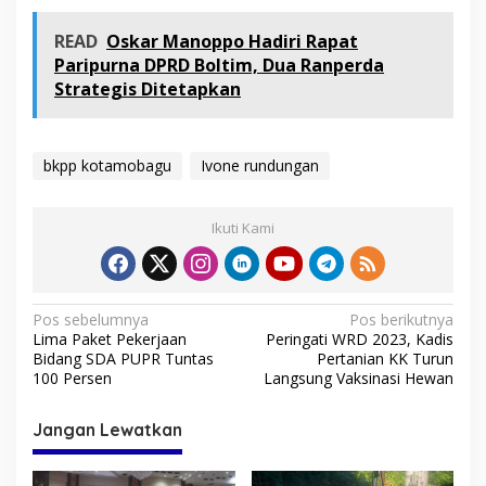
m
a
READ
Oskar Manoppo Hadiri Rapat
s
Paripurna DPRD Boltim, Dua Ranperda
u
Strategis Ditetapkan
k
a
n
bkpp kotamobagu
Ivone rundungan
Ikuti Kami
N
Pos sebelumnya
Pos berikutnya
Lima Paket Pekerjaan
Peringati WRD 2023, Kadis
a
Bidang SDA PUPR Tuntas
Pertanian KK Turun
v
100 Persen
Langsung Vaksinasi Hewan
i
Jangan Lewatkan
g
a