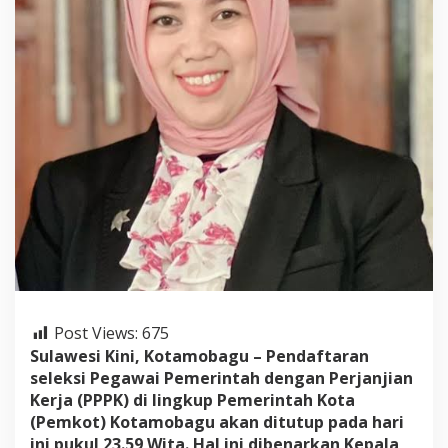
t
a
r
a
n
P
P
P
K
,
I
v
o
n
e
:
B
e
Post Views:
675
r
k
Sulawesi Kini, Kotamobagu – Pendaftaran
a
seleksi Pegawai Pemerintah dengan Perjanjian
s
Kerja (PPPK) di lingkup Pemerintah Kota
F
(Pemkot) Kotamobagu akan ditutup pada hari
i
s
ini pukul 23.59 Wita. Hal ini dibenarkan Kepala