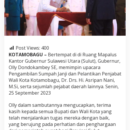
l
y
D
o
n
d
o
k
a
Post Views:
400
m
KOTAMOBAGU –
Bertempat di di Ruang Mapalus
b
e
Kantor Gubernur Sulawesi Utara (Sulut), Gubernur,
y
Olly Dondokambey SE, memimpin upacara
S
Pengambilan Sumpah Janji dan Pelantikan Penjabat
a
Wali Kota Kotamobagu, Dr. Drs. Hi. Asripan Nani,
a
M.Si, serta sejumlah pejabat daerah lainnya. Senin,
t
L
25 September 2023
a
n
Olly dalam sambutannya mengucapkan, terima
t
kasih kepada semua Bupati dan Wali Kota yang
i
telah menjalankan tugas mereka dengan baik,
k
P
yang berujung pada perhatian dan penghargaan
e