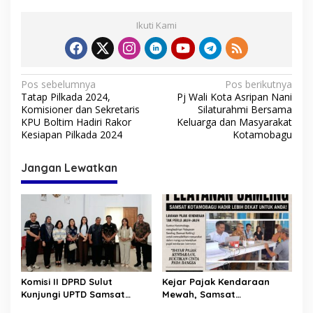
Ikuti Kami
N
Pos sebelumnya
Pos berikutnya
Tatap Pilkada 2024,
Pj Wali Kota Asripan Nani
a
Komisioner dan Sekretaris
Silaturahmi Bersama
v
KPU Boltim Hadiri Rakor
Keluarga dan Masyarakat
Kesiapan Pilkada 2024
Kotamobagu
i
g
Jangan Lewatkan
a
s
i
p
o
s
Komisi II DPRD Sulut
Kejar Pajak Kendaraan
Kunjungi UPTD Samsat
Mewah, Samsat
Kotamobagu
Kotamobagu-Bolsel Temui