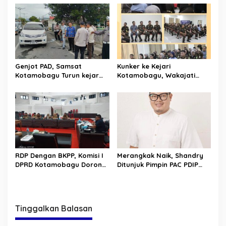
Langsung WP
Genjot PAD, Samsat
Kunker ke Kejari
Kotamobagu Turun kejar
Kotamobagu, Wakajati
Penunggak Pajak
Sulut Ingatkan soal
Profesionalitas dan
Loyalitas
RDP Dengan BKPP, Komisi I
Merangkak Naik, Shandry
DPRD Kotamobagu Dorong
Ditunjuk Pimpin PAC PDIP
Percepatan Penerapan
Kotamobagu Utara
Manajemen Talenta ASN
Tinggalkan Balasan