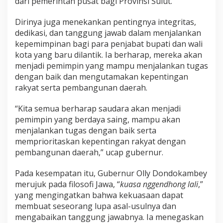
dari pemerintah pusat bagi Provinsi Sulut.
n
j
Dirinya juga menekankan pentingnya integritas,
a
dedikasi, dan tanggung jawab dalam menjalankan
b
a
kepemimpinan bagi para penjabat bupati dan wali
t
kota yang baru dilantik. Ia berharap, mereka akan
W
menjadi pemimpin yang mampu menjalankan tugas
a
dengan baik dan mengutamakan kepentingan
l
i
rakyat serta pembangunan daerah.
k
o
“Kita semua berharap saudara akan menjadi
t
pemimpin yang berdaya saing, mampu akan
a
menjalankan tugas dengan baik serta
K
o
memprioritaskan kepentingan rakyat dengan
t
pembangunan daerah,” ucap gubernur.
a
m
Pada kesempatan itu, Gubernur Olly Dondokambey
o
merujuk pada filosofi Jawa, “
kuasa nggendhong lali
,”
b
a
yang mengingatkan bahwa kekuasaan dapat
g
membuat seseorang lupa asal-usulnya dan
u
mengabaikan tanggung jawabnya. Ia menegaskan