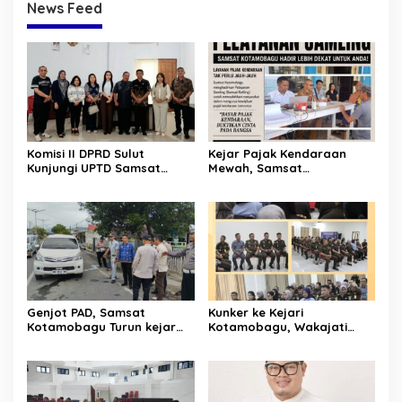
News Feed
Komisi II DPRD Sulut
Kejar Pajak Kendaraan
Kunjungi UPTD Samsat
Mewah, Samsat
Kotamobagu
Kotamobagu-Bolsel Temui
Langsung WP
Genjot PAD, Samsat
Kunker ke Kejari
Kotamobagu Turun kejar
Kotamobagu, Wakajati
Penunggak Pajak
Sulut Ingatkan soal
Profesionalitas dan
Loyalitas