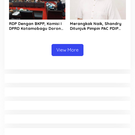
RDP Dengan BKPP, Komisi I
Merangkak Naik, Shandry
DPRD Kotamobagu Dorong
Ditunjuk Pimpin PAC PDIP
Percepatan Penerapan
Kotamobagu Utara
Manajemen Talenta ASN
View More