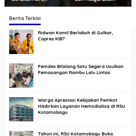
Sekretariat DPRD
Kotamobagu Erat
Sulut Gelar “Kurve” di
Terjalin di Reses Irene
Lajur Jalan Manado –
Golda Pinontoan
Berita Terkini
Tomohon
s
Ridwan Kamil Berlabuh di Golkar,
u
Capres KIB?
l
a
w
e
s
i
Pemdes Bilalang Satu Segera Usulkan
k
Pemasangan Rambu Lalu Lintas
i
n
i
.
c
o
Warga Apresiasi Kebijakan Pemkot
m
Hadirkan Layanan Hemodialisa di RSU
Kotamobagu
Tahun ini, RSU Kotamobagu Buka