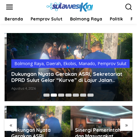
L
e
w
a
Beranda
Pemprov Sulut
Bolmong Raya
Politik
Pe
t
i
k
e
k
o
n
t
Bolmong Raya
,
Daerah
,
Ekobis
,
Manado
,
Pemprov Sulut
e
Dukungan Nyata Gerakan ASRI, Sekretariat
n
DPRD Sulut Gelar “Kurve” di Lajur Jalan
Manado – Tomohon
Agustus 4, 2026
«
»
Dukungan Nyata
Sinergi Pemerintah
Gerakan ASRI,
dan Masyarakat