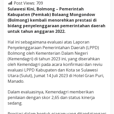
a
Post Views:
709
r
Sulawesi Kini, Bolmong – Pemerintah
i
Kabupaten (Pemkab) Bolaang Mongondow
K
(Bolmong) kembali menorehkan prestasi di
e
bidang penyelenggaraan pemerintahan daerah
m
e
untuk tahun anggaran 2022.
n
d
Hal ini sebagaimana evaluasi atas Laporan
a
Penyelenggaraan Pemerintahan Daerah (LPPD)
g
Bolmong oleh Kementerian Dalam Negeri
r
i
(Kemendagri) di tahun 2023 ini, yang diserahkan
oleh Kemendagri pada acara konfirmasi dan reviu
evaluasi LPPD Kabupaten dan Kota se Sulawesi
Utara (Sulut), Jumat 14 Juli 2023 di Hotel Gran Puri,
Manado.
Dalam evaluasinya, Kemendagri memberikan
penilaian dengan skor 2,65 dan status kinerja
sedang.
Prestasi dalam bentuk piagam yang ditandatangani