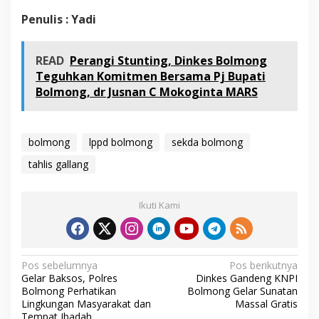
Penulis : Yadi
READ
Perangi Stunting, Dinkes Bolmong
Teguhkan Komitmen Bersama Pj Bupati
Bolmong, dr Jusnan C Mokoginta MARS
bolmong
lppd bolmong
sekda bolmong
tahlis gallang
Ikuti Kami
N
Pos sebelumnya
Pos berikutnya
Gelar Baksos, Polres
Dinkes Gandeng KNPI
a
Bolmong Perhatikan
Bolmong Gelar Sunatan
v
Lingkungan Masyarakat dan
Massal Gratis
Tempat Ibadah