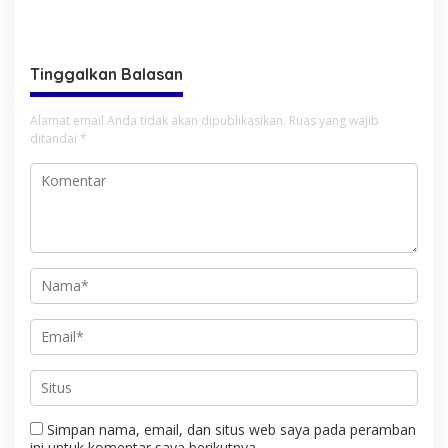
APBD tahun 2025
Berkarya Adalah Kekuatan
Sulawesi Utara
Tinggalkan Balasan
Alamat email Anda tidak akan dipublikasikan.
Ruas yang wajib
ditandai
*
Simpan nama, email, dan situs web saya pada peramban
ini untuk komentar saya berikutnya.