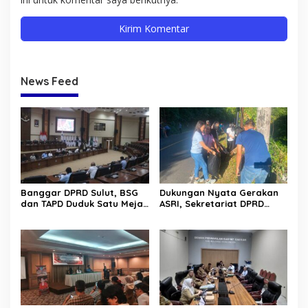
News Feed
Banggar DPRD Sulut, BSG
Dukungan Nyata Gerakan
dan TAPD Duduk Satu Meja.
ASRI, Sekretariat DPRD
Bahas Penyertaan Modal
Sulut Gelar “Kurve” di Lajur
Rp30 Milyar ke BSG
Jalan Manado – Tomohon