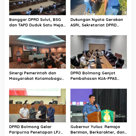
Banggar DPRD Sulut, BSG
Dukungan Nyata Gerakan
dan TAPD Duduk Satu Meja.
ASRI, Sekretariat DPRD
Bahas Penyertaan Modal
Sulut Gelar “Kurve” di Lajur
Rp30 Milyar ke BSG
Jalan Manado – Tomohon
Sinergi Pemerintah dan
DPRD Bolmong Genjot
Masyarakat Kotamobagu
Pembahasan KUA-PPAS
Erat Terjalin di Reses Irene
APBD 2027
Golda Pinontoan
DPRD Bolmong Gelar
Gubernur Yulius: Remaja
Paripurna Penetapan LPJ
Beriman, Berkarakter, dan