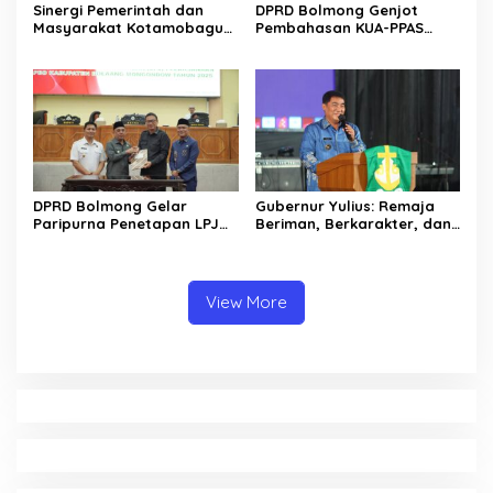
Sinergi Pemerintah dan
DPRD Bolmong Genjot
Masyarakat Kotamobagu
Pembahasan KUA-PPAS
Erat Terjalin di Reses Irene
APBD 2027
Golda Pinontoan
DPRD Bolmong Gelar
Gubernur Yulius: Remaja
Paripurna Penetapan LPJ
Beriman, Berkarakter, dan
APBD tahun 2025
Berkarya Adalah Kekuatan
Sulawesi Utara
View More