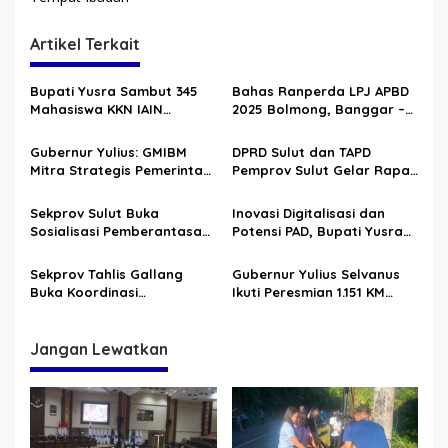
i
g
Artikel Terkait
a
s
Bupati Yusra Sambut 345
Bahas Ranperda LPJ APBD
Mahasiswa KKN IAIN
2025 Bolmong, Banggar –
i
Manado
TAPD Duduk Satu Meja
p
Gubernur Yulius: GMIBM
DPRD Sulut dan TAPD
Mitra Strategis Pemerintah,
Pemprov Sulut Gelar Rapat
o
Perkuat Pelayanan dan
Bahas Ranperda LPJ APBD
s
Sinergi Membangun
tahun 2025
Sekprov Sulut Buka
Inovasi Digitalisasi dan
Sulawesi Utara
Sosialisasi Pemberantasan
Potensi PAD, Bupati Yusra
Rokok Ilegal, Perkuat
Buka HLM TP2DD 2026
Sinergi Pengelolaan
Sekprov Tahlis Gallang
Gubernur Yulius Selvanus
Keuangan Daerah
Buka Koordinasi
Ikuti Peresmian 1.151 KM
Transformasi Digital,
Jalan Daerah oleh Presiden
Tegaskan Digitalisasi untuk
Prabowo Secara Virtual
Percepat Pelayanan Publik
dari Wisma Negara
Jangan Lewatkan