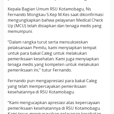
U
K
Kepala Bagian Umum RSU Kotamobagu, Ns
o
Fernando Mongkau S.Kep M.Kes saat dikonfirmasi
t
mengungkapkan bahwa pelayanan Medical Check
a
Up (MCU) telah disiapkan dan tenaga medis yang
m
o
memumpuni.
b
a
“Dalam rangka turut serta mensukseskan
g
pelaksanaan Pemilu, kami menyiapkan tempat
u
untuk para bakal Caleg untuk melakukan
.
I
pemeriksaan kesehatan. Kami juga menyiapkan
n
tenaga medis yang kompeten untuk melakukan
i
pemeriksaan ini,” tutur Fernando.
R
i
Fernando pun mengapresiasi para bakal Caleg
n
c
yang telah mempercayakan pemeriksaan
i
kesehatannya di RSU Kotamobagu.
a
n
“Kami mengucapkan apresiasi atas kepercayaan
S
pemeriksaan kesehatannya di RSU Kotamobagu.
y
a
Kami terus mengupayakan pelayanan kesehatan