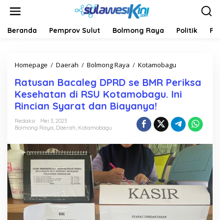
L
e
w
a
Beranda
Pemprov Sulut
Bolmong Raya
Politik
Pe
t
i
k
Homepage
/
Daerah
/
Bolmong Raya
/
Kotamobagu
R
e
a
k
Ratusan Bacaleg DPRD se BMR Periksa
t
o
u
n
Kesehatan di RSU Kotamobagu. Ini
s
t
Rincian Syarat dan Biayanya!
a
e
n
n
Redaksi
Mei 3, 2023
B
Bolmong Raya
,
Daerah
,
Kotamobagu
a
c
a
l
e
g
D
P
R
D