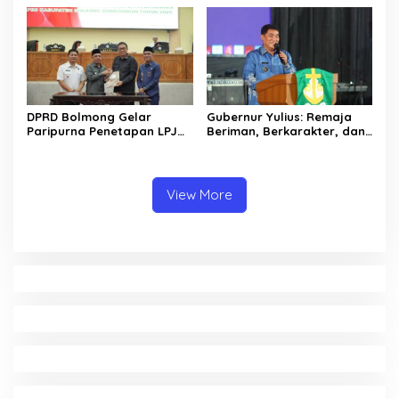
Golda Pinontoan
DPRD Bolmong Gelar
Gubernur Yulius: Remaja
Paripurna Penetapan LPJ
Beriman, Berkarakter, dan
APBD tahun 2025
Berkarya Adalah Kekuatan
Sulawesi Utara
View More