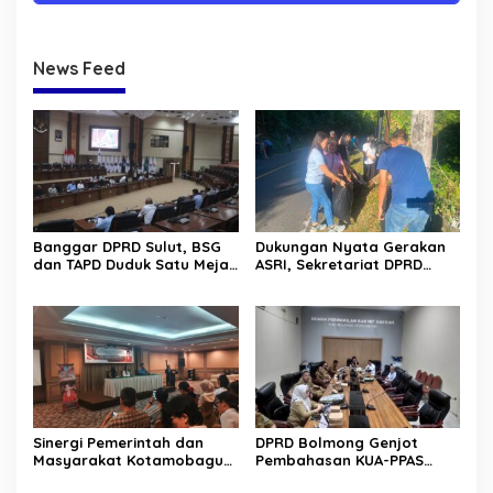
News Feed
Banggar DPRD Sulut, BSG
Dukungan Nyata Gerakan
dan TAPD Duduk Satu Meja.
ASRI, Sekretariat DPRD
Bahas Penyertaan Modal
Sulut Gelar “Kurve” di Lajur
Rp30 Milyar ke BSG
Jalan Manado – Tomohon
Sinergi Pemerintah dan
DPRD Bolmong Genjot
Masyarakat Kotamobagu
Pembahasan KUA-PPAS
Erat Terjalin di Reses Irene
APBD 2027