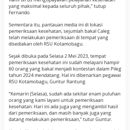
r
yang maksimal kepada seluruh pihak,” tutup
a
Fernando.
t
d
Sementara itu, pantauan media ini di lokasi
a
n
pemeriksaan kesehatan, sejumlah bakal Caleg
B
telah melakukan pemeriksaan di tempat yang
i
disediakan oleh RSU Kotamobagu.
a
y
Sejak dibuka pada Selasa 2 Mei 2023, tempat
a
n
pemeriksaan kesehatan ini sudah melayani hampir
y
60 orang yang bakal menjadi kontestan dalam Pileg
a
tahun 2024 mendatang. Hal ini dibenarkan pegawai
!
RSU Kotamobagu, Guntur Rantung.
“Kemarin (Selasa), sudah ada sekitar enam puluhan
orang yang kami layani untuk pemeriksaan
kesehatan. Hari ini ada juga yang mengambil hasil
dari pemeriksaan, dan masih banyak juga yang
datang melakukan pemeriksaan,” tutur Guntur.