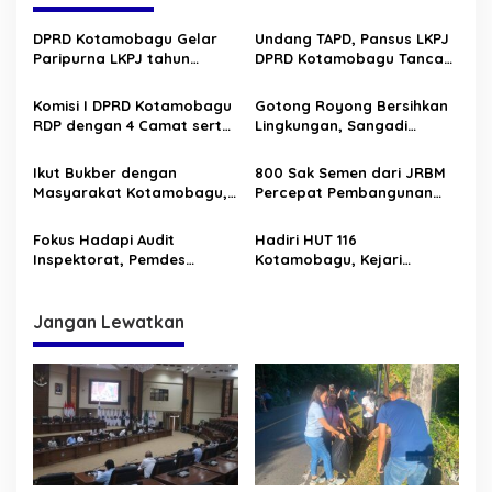
g
a
DPRD Kotamobagu Gelar
Undang TAPD, Pansus LKPJ
s
Paripurna LKPJ tahun
DPRD Kotamobagu Tancap
Anggaran 2025
Gas
i
Komisi I DPRD Kotamobagu
Gotong Royong Bersihkan
p
RDP dengan 4 Camat serta
Lingkungan, Sangadi
Sangadi/Lurah
Badaria Ingatkan Jangan
o
Buang Sampah
Ikut Bukber dengan
800 Sak Semen dari JRBM
s
Sembarangan
Masyarakat Kotamobagu,
Percepat Pembangunan
Gubernur Yulius ajak Jaga
Kampus Baru UDK di
Stabilitas Keamanan
Poyowa
Fokus Hadapi Audit
Hadiri HUT 116
Inspektorat, Pemdes
Kotamobagu, Kejari
Bilalang Satu Kooperatif
Kotamobagu ajak
Tumbuhkan Semangat
Kebersamaan
Jangan Lewatkan