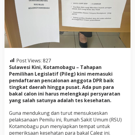
s
e
B
M
R
P
e
r
i
k
s
Post Views:
827
a
Sulawesi Kini, Kotamobagu – Tahapan
K
e
Pemilihan Legislatif (Pileg) kini memasuki
s
pendaftaran pencalonan anggota DPR baik
e
tingkat daerah hingga pusat. Ada pun para
h
bakal calon ini harus melengkapi persyaratan
a
yang salah satunya adalah tes kesehatan.
t
a
n
Guna mendukung dan turut mensukseskan
d
pelaksanaan Pemilu ini, Rumah Sakit Umum (RSU)
i
Kotamobagu pun menyiapkan tempat untuk
R
pemeriksaan kesehatan para bakal Caleg ini.
S