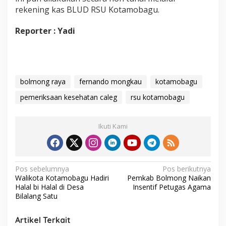
rekening kas BLUD RSU Kotamobagu.
Reporter : Yadi
bolmong raya
fernando mongkau
kotamobagu
pemeriksaan kesehatan caleg
rsu kotamobagu
Ikuti Kami
N
Pos sebelumnya
Pos berikutnya
Walikota Kotamobagu Hadiri
Pemkab Bolmong Naikan
a
Halal bi Halal di Desa
Insentif Petugas Agama
v
Bilalang Satu
i
Artikel Terkait