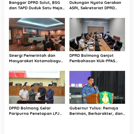
Banggar DPRD Sulut, BSG
Dukungan Nyata Gerakan
dan TAPD Duduk Satu Meja.
ASRI, Sekretariat DPRD
Bahas Penyertaan Modal
Sulut Gelar “Kurve” di Lajur
Rp30 Milyar ke BSG
Jalan Manado – Tomohon
Sinergi Pemerintah dan
DPRD Bolmong Genjot
Masyarakat Kotamobagu
Pembahasan KUA-PPAS
Erat Terjalin di Reses Irene
APBD 2027
Golda Pinontoan
DPRD Bolmong Gelar
Gubernur Yulius: Remaja
Paripurna Penetapan LPJ
Beriman, Berkarakter, dan
APBD tahun 2025
Berkarya Adalah Kekuatan
Sulawesi Utara