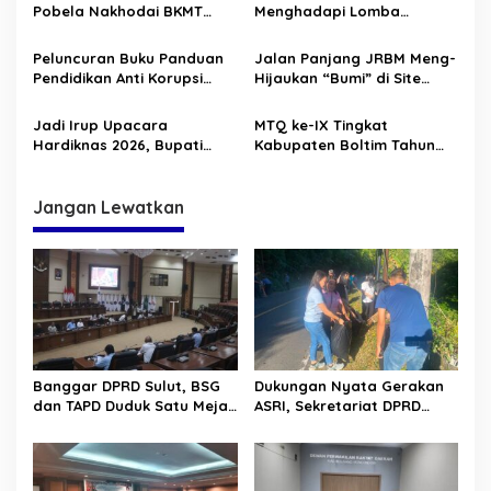
Gogaluman Tutuyan
Pobela Nakhodai BKMT
Menghadapi Lomba
o
Boltim
Posyandu Tingkat Provinsi
s
Sulut
Peluncuran Buku Panduan
Jalan Panjang JRBM Meng-
Pendidikan Anti Korupsi
Hijaukan “Bumi” di Site
Dihadiri Bupati Boltim
Lanut. Jadi Wilayah “Tarki”
hingga Aksi Ilegal Mining
Jadi Irup Upacara
MTQ ke-IX Tingkat
Hardiknas 2026, Bupati
Kabupaten Boltim Tahun
Tegaskan Pendidikan
2026 di Nuangan, Resmi
Sebagai Proses
Dibuka Wabup Boltim
Memanusiakan Manusia
Jangan Lewatkan
Banggar DPRD Sulut, BSG
Dukungan Nyata Gerakan
dan TAPD Duduk Satu Meja.
ASRI, Sekretariat DPRD
Bahas Penyertaan Modal
Sulut Gelar “Kurve” di Lajur
Rp30 Milyar ke BSG
Jalan Manado – Tomohon