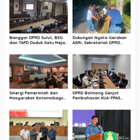
Banggar DPRD Sulut, BSG
Dukungan Nyata Gerakan
dan TAPD Duduk Satu Meja.
ASRI, Sekretariat DPRD
Bahas Penyertaan Modal
Sulut Gelar “Kurve” di Lajur
Rp30 Milyar ke BSG
Jalan Manado – Tomohon
Sinergi Pemerintah dan
DPRD Bolmong Genjot
Masyarakat Kotamobagu
Pembahasan KUA-PPAS
Erat Terjalin di Reses Irene
APBD 2027
Golda Pinontoan