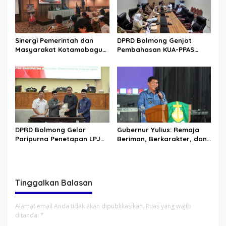
Sinergi Pemerintah dan
DPRD Bolmong Genjot
Masyarakat Kotamobagu
Pembahasan KUA-PPAS
Erat Terjalin di Reses Irene
APBD 2027
Golda Pinontoan
DPRD Bolmong Gelar
Gubernur Yulius: Remaja
Paripurna Penetapan LPJ
Beriman, Berkarakter, dan
APBD tahun 2025
Berkarya Adalah Kekuatan
Sulawesi Utara
Tinggalkan Balasan
Alamat email Anda tidak akan dipublikasikan.
Ruas yang wajib
ditandai
*