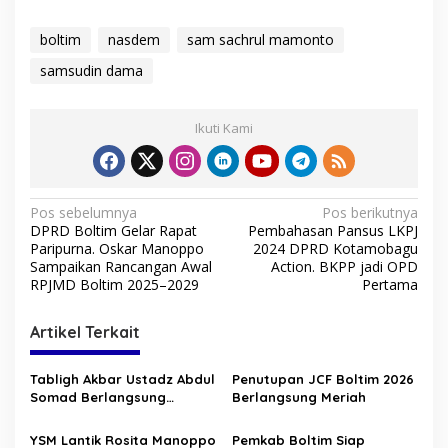
boltim
nasdem
sam sachrul mamonto
samsudin dama
Ikuti Kami
N
Pos sebelumnya
Pos berikutnya
DPRD Boltim Gelar Rapat
Pembahasan Pansus LKPJ
a
Paripurna. Oskar Manoppo
2024 DPRD Kotamobagu
v
Sampaikan Rancangan Awal
Action. BKPP jadi OPD
RPJMD Boltim 2025–2029
Pertama
i
g
Artikel Terkait
a
s
Tabligh Akbar Ustadz Abdul
Penutupan JCF Boltim 2026
Somad Berlangsung
Berlangsung Meriah
i
Khidmat, Ribuan Jamaah
p
Padati Lapangan
YSM Lantik Rosita Manoppo
Pemkab Boltim Siap