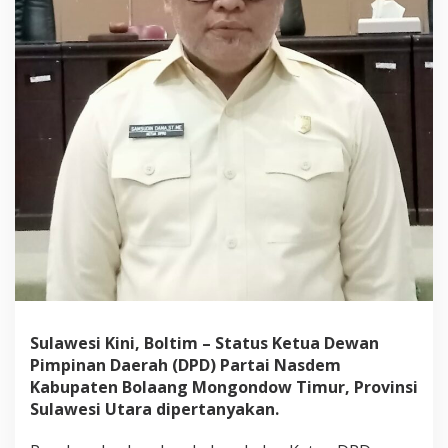
T
e
r
k
a
i
t
S
S
M
P
i
n
d
a
h
H
a
l
Sulawesi Kini, Boltim – Status Ketua Dewan
u
Pimpinan Daerah (DPD) Partai Nasdem
a
Kabupaten Bolaang Mongondow Timur, Provinsi
n
Sulawesi Utara dipertanyakan.