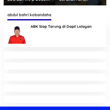
Satu Meja. Bahas
Sekretariat DPRD
Penyertaan Modal
Sulut Gelar “Kurve” di
Rp30 Milyar ke BSG
Lajur Jalan Manado –
abdul bahri kobandaha
Tomohon
ABK Siap Tarung di Dapil Lolayan