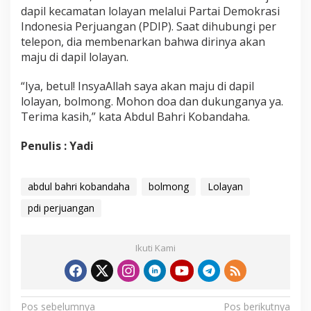
dapil kecamatan lolayan melalui Partai Demokrasi
Indonesia Perjuangan (PDIP). Saat dihubungi per
telepon, dia membenarkan bahwa dirinya akan
maju di dapil lolayan.
“Iya, betul! InsyaAllah saya akan maju di dapil
lolayan, bolmong. Mohon doa dan dukunganya ya.
Terima kasih,” kata Abdul Bahri Kobandaha.
Penulis : Yadi
abdul bahri kobandaha
bolmong
Lolayan
pdi perjuangan
Ikuti Kami
N
Pos sebelumnya
Pos berikutnya