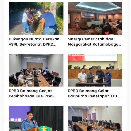
Dukungan Nyata Gerakan
Sinergi Pemerintah dan
ASRI, Sekretariat DPRD
Masyarakat Kotamobagu
Sulut Gelar “Kurve” di Lajur
Erat Terjalin di Reses Irene
Jalan Manado – Tomohon
Golda Pinontoan
DPRD Bolmong Genjot
DPRD Bolmong Gelar
Pembahasan KUA-PPAS
Paripurna Penetapan LPJ
APBD 2027
APBD tahun 2025