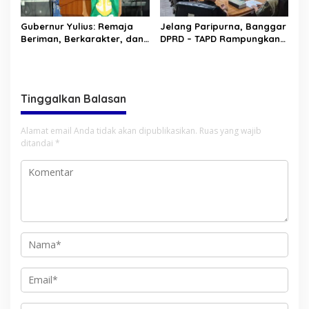
Gubernur Yulius: Remaja
Jelang Paripurna, Banggar
Beriman, Berkarakter, dan
DPRD – TAPD Rampungkan
Berkarya Adalah Kekuatan
Pembahasan LPJ APBD 2025
Sulawesi Utara
Tinggalkan Balasan
Alamat email Anda tidak akan dipublikasikan.
Ruas yang wajib
ditandai
*