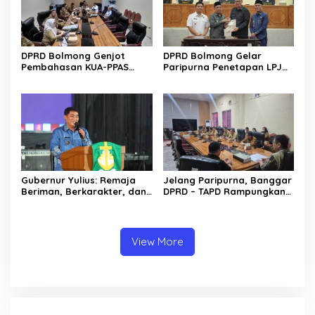
DPRD Bolmong Genjot
DPRD Bolmong Gelar
Pembahasan KUA-PPAS
Paripurna Penetapan LPJ
APBD 2027
APBD tahun 2025
Gubernur Yulius: Remaja
Jelang Paripurna, Banggar
Beriman, Berkarakter, dan
DPRD – TAPD Rampungkan
Berkarya Adalah Kekuatan
Pembahasan LPJ APBD 2025
Sulawesi Utara
View More