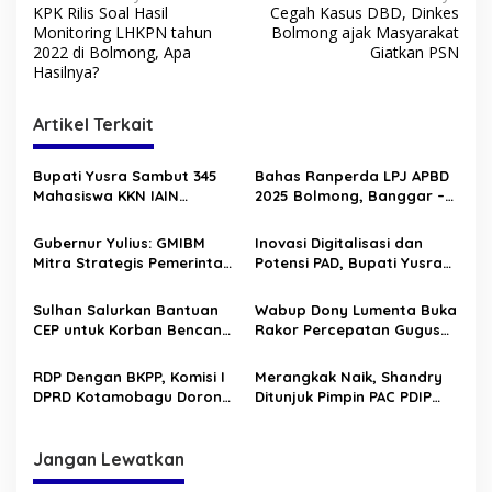
KPK Rilis Soal Hasil
Cegah Kasus DBD, Dinkes
a
Monitoring LHKPN tahun
Bolmong ajak Masyarakat
v
2022 di Bolmong, Apa
Giatkan PSN
Hasilnya?
i
g
Artikel Terkait
a
s
Bupati Yusra Sambut 345
Bahas Ranperda LPJ APBD
Mahasiswa KKN IAIN
2025 Bolmong, Banggar –
i
Manado
TAPD Duduk Satu Meja
p
Gubernur Yulius: GMIBM
Inovasi Digitalisasi dan
Mitra Strategis Pemerintah,
Potensi PAD, Bupati Yusra
o
Perkuat Pelayanan dan
Buka HLM TP2DD 2026
s
Sinergi Membangun
Sulhan Salurkan Bantuan
Wabup Dony Lumenta Buka
Sulawesi Utara
CEP untuk Korban Bencana
Rakor Percepatan Gugus
Alam di Solimandungan
Tugas Reforma Agraria
RDP Dengan BKPP, Komisi I
Merangkak Naik, Shandry
DPRD Kotamobagu Dorong
Ditunjuk Pimpin PAC PDIP
Percepatan Penerapan
Kotamobagu Utara
Manajemen Talenta ASN
Jangan Lewatkan