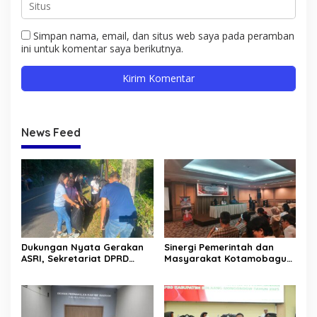
Simpan nama, email, dan situs web saya pada peramban
ini untuk komentar saya berikutnya.
News Feed
Dukungan Nyata Gerakan
Sinergi Pemerintah dan
ASRI, Sekretariat DPRD
Masyarakat Kotamobagu
Sulut Gelar “Kurve” di Lajur
Erat Terjalin di Reses Irene
Jalan Manado – Tomohon
Golda Pinontoan