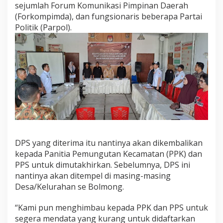
sejumlah Forum Komunikasi Pimpinan Daerah
i
t
(Forkompimda), dan fungsionaris beberapa Partai
u
Politik (Parpol).
l
a
s
i
D
P
S
P
e
m
i
l
u
DPS yang diterima itu nantinya akan dikembalikan
t
kepada Panitia Pemungutan Kecamatan (PPK) dan
a
PPS untuk dimutakhirkan. Sebelumnya, DPS ini
h
nantinya akan ditempel di masing-masing
u
n
Desa/Kelurahan se Bolmong.
2
0
“Kami pun menghimbau kepada PPK dan PPS untuk
2
segera mendata yang kurang untuk didaftarkan
4