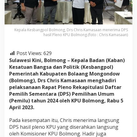
m
o
n
g
H
a
Kepala Kesbangpol Bolmong, Drs Chris Kamasaan menerima DPS
hasil Pleno KPU Bolmong.(foto : Chris Kamasaan)
d
i
r
i
Post Views:
629
R
Sulawesi Kini, Bolmong – Kepala Badan (Kaban)
a
Kesatuan Bangsa dan Politik (Kesbangpol)
p
Pemerintah Kabupaten Bolaang Mongondow
a
t
(Bolmong), Drs Chris Kamasaan menghadiri
P
pelaksanaan Rapat Pleno Rekapitulasi Daftar
l
Pemilih Sementara (DPS) Pemilihan Umum
e
(Pemilu) tahun 2024 oleh KPU Bolmong, Rabu 5
n
April 2023.
o
R
e
Pada kesempatan itu, Chris menerima langsung
k
DPS hasil pleno KPU yang diserahkan langsung
a
oleh Komisioner KPU Bolmong. Hadir juga
p