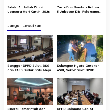
Alam di Solimandungan
Tugas Reforma Agraria
Sekda Abdullah Pimpin
YusraDon Rombak Kabinet.
Upacara Hari Kartini 2026
5 Jabatan Diisi Pelaksana
Tugas
Jangan Lewatkan
Banggar DPRD Sulut, BSG
Dukungan Nyata Gerakan
dan TAPD Duduk Satu Meja.
ASRI, Sekretariat DPRD
Bahas Penyertaan Modal
Sulut Gelar “Kurve” di Lajur
Rp30 Milyar ke BSG
Jalan Manado – Tomohon
Sinergi Pemerintah dan
DPRD Bolmong Genjot