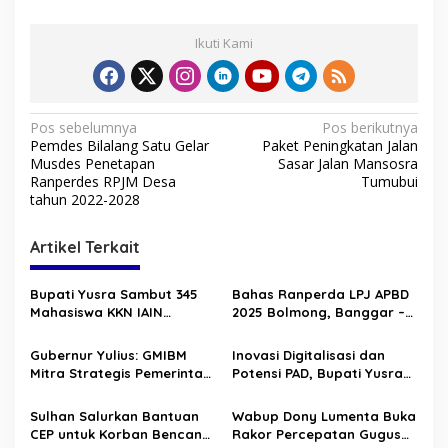
Ikuti Kami
N
Pos sebelumnya
Pos berikutnya
Pemdes Bilalang Satu Gelar
Paket Peningkatan Jalan
a
Musdes Penetapan
Sasar Jalan Mansosra
v
Ranperdes RPJM Desa
Tumubui
tahun 2022-2028
i
g
Artikel Terkait
a
s
Bupati Yusra Sambut 345
Bahas Ranperda LPJ APBD
Mahasiswa KKN IAIN
2025 Bolmong, Banggar –
i
Manado
TAPD Duduk Satu Meja
p
Gubernur Yulius: GMIBM
Inovasi Digitalisasi dan
Mitra Strategis Pemerintah,
Potensi PAD, Bupati Yusra
o
Perkuat Pelayanan dan
Buka HLM TP2DD 2026
s
Sinergi Membangun
Sulhan Salurkan Bantuan
Wabup Dony Lumenta Buka
Sulawesi Utara
CEP untuk Korban Bencana
Rakor Percepatan Gugus