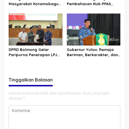
Masyarakat Kotamobagu
Pembahasan KUA-PPAS
Erat Terjalin di Reses Irene
APBD 2027
Golda Pinontoan
DPRD Bolmong Gelar
Gubernur Yulius: Remaja
Paripurna Penetapan LPJ
Beriman, Berkarakter, dan
APBD tahun 2025
Berkarya Adalah Kekuatan
Sulawesi Utara
Tinggalkan Balasan
Alamat email Anda tidak akan dipublikasikan.
Ruas yang wajib
ditandai
*