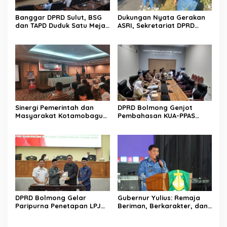
Banggar DPRD Sulut, BSG
Dukungan Nyata Gerakan
dan TAPD Duduk Satu Meja.
ASRI, Sekretariat DPRD
Bahas Penyertaan Modal
Sulut Gelar “Kurve” di Lajur
Rp30 Milyar ke BSG
Jalan Manado – Tomohon
Sinergi Pemerintah dan
DPRD Bolmong Genjot
Masyarakat Kotamobagu
Pembahasan KUA-PPAS
Erat Terjalin di Reses Irene
APBD 2027
Golda Pinontoan
DPRD Bolmong Gelar
Gubernur Yulius: Remaja
Paripurna Penetapan LPJ
Beriman, Berkarakter, dan
APBD tahun 2025
Berkarya Adalah Kekuatan
Sulawesi Utara