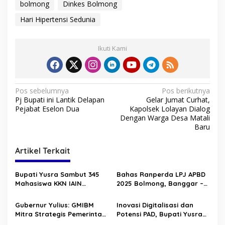
bolmong
Dinkes Bolmong
Hari Hipertensi Sedunia
Ikuti Kami
N
Pos sebelumnya
Pos berikutnya
Pj Bupati ini Lantik Delapan
Gelar Jumat Curhat,
a
Pejabat Eselon Dua
Kapolsek Lolayan Dialog
v
Dengan Warga Desa Matali
Baru
i
g
Artikel Terkait
a
s
Bupati Yusra Sambut 345
Bahas Ranperda LPJ APBD
Mahasiswa KKN IAIN
2025 Bolmong, Banggar –
i
Manado
TAPD Duduk Satu Meja
p
Gubernur Yulius: GMIBM
Inovasi Digitalisasi dan
Mitra Strategis Pemerintah,
Potensi PAD, Bupati Yusra
o
Perkuat Pelayanan dan
Buka HLM TP2DD 2026