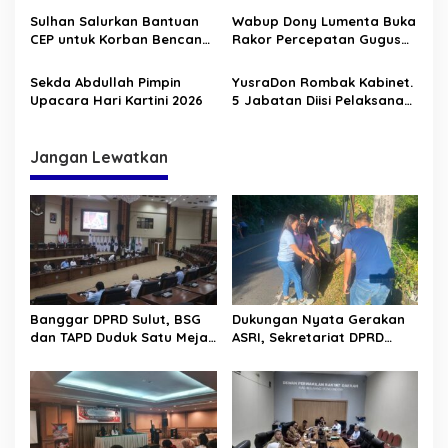
s
Sinergi Membangun
Sulhan Salurkan Bantuan
Wabup Dony Lumenta Buka
Sulawesi Utara
CEP untuk Korban Bencana
Rakor Percepatan Gugus
Alam di Solimandungan
Tugas Reforma Agraria
Sekda Abdullah Pimpin
YusraDon Rombak Kabinet.
Upacara Hari Kartini 2026
5 Jabatan Diisi Pelaksana
Tugas
Jangan Lewatkan
Banggar DPRD Sulut, BSG
Dukungan Nyata Gerakan
dan TAPD Duduk Satu Meja.
ASRI, Sekretariat DPRD
Bahas Penyertaan Modal
Sulut Gelar “Kurve” di Lajur
Rp30 Milyar ke BSG
Jalan Manado – Tomohon