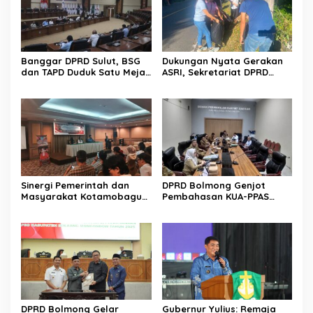
Banggar DPRD Sulut, BSG
Dukungan Nyata Gerakan
dan TAPD Duduk Satu Meja.
ASRI, Sekretariat DPRD
Bahas Penyertaan Modal
Sulut Gelar “Kurve” di Lajur
Rp30 Milyar ke BSG
Jalan Manado – Tomohon
Sinergi Pemerintah dan
DPRD Bolmong Genjot
Masyarakat Kotamobagu
Pembahasan KUA-PPAS
Erat Terjalin di Reses Irene
APBD 2027
Golda Pinontoan
DPRD Bolmong Gelar
Gubernur Yulius: Remaja