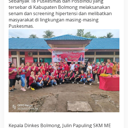
Sebanyak 18 Puskesmas dan Posbindu yang
o
tersebar di Kabupaten Bolmong melaksanakan
l
senam dan screening hipertensi dan melibatkan
m
o
masyarakat di lingkungan masing-masing
n
Puskesmas.
g
G
e
l
a
r
S
e
n
a
m
d
a
n
S
c
r
e
e
Kepala Dinkes Bolmong, Julin Papuling SKM ME
n