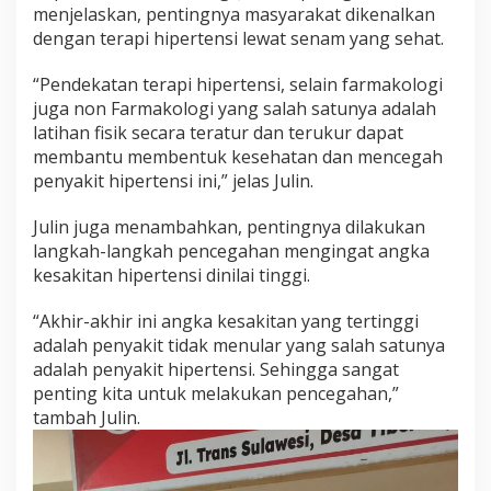
menjelaskan, pentingnya masyarakat dikenalkan
i
n
dengan terapi hipertensi lewat senam yang sehat.
g
H
“Pendekatan terapi hipertensi, selain farmakologi
i
juga non Farmakologi yang salah satunya adalah
p
latihan fisik secara teratur dan terukur dapat
e
r
membantu membentuk kesehatan dan mencegah
t
penyakit hipertensi ini,” jelas Julin.
e
n
Julin juga menambahkan, pentingnya dilakukan
s
langkah-langkah pencegahan mengingat angka
i
kesakitan hipertensi dinilai tinggi.
“Akhir-akhir ini angka kesakitan yang tertinggi
adalah penyakit tidak menular yang salah satunya
adalah penyakit hipertensi. Sehingga sangat
penting kita untuk melakukan pencegahan,”
tambah Julin.