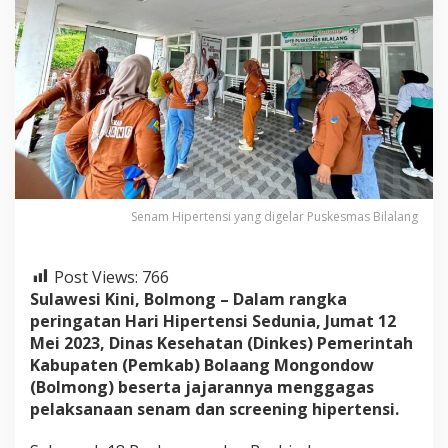
t
e
n
s
i
S
e
d
u
n
i
a
Senam Hipertensi yang digelar Puskesmas Bilalang
,
P
u
Post Views:
766
s
k
Sulawesi Kini, Bolmong – Dalam rangka
e
peringatan Hari Hipertensi Sedunia, Jumat 12
s
Mei 2023, Dinas Kesehatan (Dinkes) Pemerintah
m
Kabupaten (Pemkab) Bolaang Mongondow
a
(Bolmong) beserta jajarannya menggagas
s
s
pelaksanaan senam dan screening hipertensi.
e
B