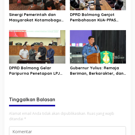
Sinergi Pemerintah dan
DPRD Bolmong Genjot
Masyarakat Kotamobagu
Pembahasan KUA-PPAS
Erat Terjalin di Reses Irene
APBD 2027
Golda Pinontoan
DPRD Bolmong Gelar
Gubernur Yulius: Remaja
Paripurna Penetapan LPJ
Beriman, Berkarakter, dan
APBD tahun 2025
Berkarya Adalah Kekuatan
Sulawesi Utara
Tinggalkan Balasan
Alamat email Anda tidak akan dipublikasikan.
Ruas yang wajib
ditandai
*