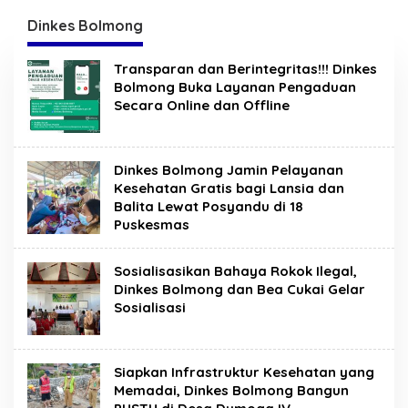
Sulut Gelar “Kurve” di
Terjalin di Reses Irene
Lajur Jalan Manado –
Golda Pinontoan
Dinkes Bolmong
Tomohon
Transparan dan Berintegritas!!! Dinkes
Bolmong Buka Layanan Pengaduan
Secara Online dan Offline
Dinkes Bolmong Jamin Pelayanan
Kesehatan Gratis bagi Lansia dan
Balita Lewat Posyandu di 18
Puskesmas
Sosialisasikan Bahaya Rokok Ilegal,
Dinkes Bolmong dan Bea Cukai Gelar
Sosialisasi
Siapkan Infrastruktur Kesehatan yang
Memadai, Dinkes Bolmong Bangun