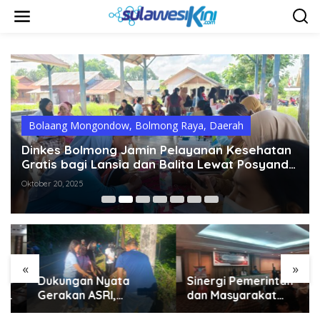
L
e
w
a
t
i
k
e
k
o
Bolaang Mongondow
,
Bolmong Raya
,
Daerah
n
t
Dinkes Bolmong Jamin Pelayanan Kesehatan
e
Gratis bagi Lansia dan Balita Lewat Posyandu
n
di 18 Puskesmas
Oktober 20, 2025
«
»
Dukungan Nyata
Sinergi Pemerintah
Gerakan ASRI,
dan Masyarakat
Sekretariat DPRD
Kotamobagu Erat