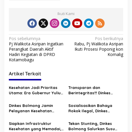
Ikuti Kami
N
Pos sebelumnya
Pos berikutnya
Pj Walikota Asripan Ingatkan
Rabu, Pj Walikota Asripan
a
Perangkat Daerah Aktif
Ikuti Prosesi Poponig kon
v
Hadiri Kegiatan di DPRD
Komalig
Kotamobagu
i
g
Artikel Terkait
a
s
Kesehatan Jadi Prioritas
Transparan dan
Utama: Era Gubernur Yulius
Berintegritas!!! Dinkes
i
Bawa Layanan Medis
Bolmong Buka Layanan
p
Modern Hingga ke Pelosok
Pengaduan Secara Online
Dinkes Bolmong Jamin
Sosialisasikan Bahaya
Sulut
dan Offline
Pelayanan Kesehatan
Rokok Ilegal, Dinkes
o
Gratis bagi Lansia dan
Bolmong dan Bea Cukai
s
Balita Lewat Posyandu di
Gelar Sosialisasi
Siapkan Infrastruktur
Tekan Stunting, Dinkes
18 Puskesmas
Kesehatan yang Memadai,
Bolmong Salurkan Susu