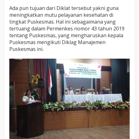
e
Ada pun tujuan dari Diklat tersebut yakni guna
n
g
meningkatkan mutu pelayanan kesehatan di
B
tingkat Puskesmas. Hal ini sebagaimana yang
a
tertuang dalam Permenkes nomor 43 tahun 2019
p
tentang Puskesmas, yang mengharuskan kepala
e
Puskesmas mengikuti Diklag Manajemen
l
k
Puskesmas ini.
e
s
S
u
l
u
t
G
e
l
a
r
D
i
k
l