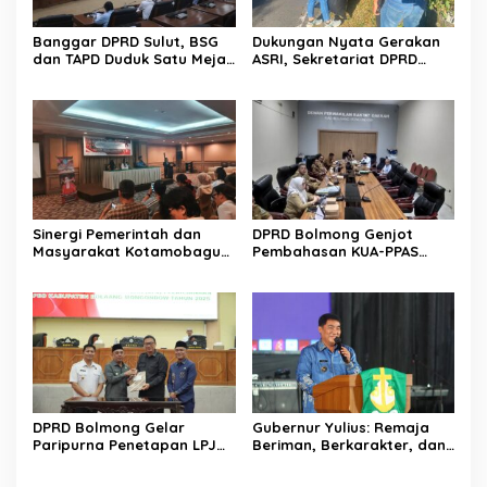
Banggar DPRD Sulut, BSG
Dukungan Nyata Gerakan
dan TAPD Duduk Satu Meja.
ASRI, Sekretariat DPRD
Bahas Penyertaan Modal
Sulut Gelar “Kurve” di Lajur
Rp30 Milyar ke BSG
Jalan Manado – Tomohon
Sinergi Pemerintah dan
DPRD Bolmong Genjot
Masyarakat Kotamobagu
Pembahasan KUA-PPAS
Erat Terjalin di Reses Irene
APBD 2027
Golda Pinontoan
DPRD Bolmong Gelar
Gubernur Yulius: Remaja
Paripurna Penetapan LPJ
Beriman, Berkarakter, dan
APBD tahun 2025
Berkarya Adalah Kekuatan
Sulawesi Utara