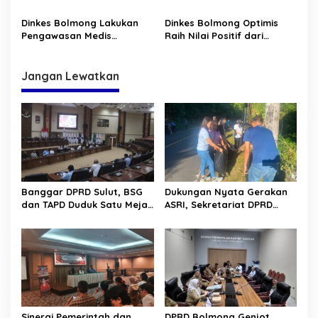
Dinkes Bolmong Bangun
untuk Anak Stunting dan
PUSTU di Desa Dumoga IV
Ibu Hamil KEK
Dinkes Bolmong Lakukan
Dinkes Bolmong Optimis
Pengawasan Medis
Raih Nilai Positif dari
Terhadap Anak-anak yang
Ombudsman RI
Keracunan Susu Bantuan
Jangan Lewatkan
Banggar DPRD Sulut, BSG
Dukungan Nyata Gerakan
dan TAPD Duduk Satu Meja.
ASRI, Sekretariat DPRD
Bahas Penyertaan Modal
Sulut Gelar “Kurve” di Lajur
Rp30 Milyar ke BSG
Jalan Manado – Tomohon
Sinergi Pemerintah dan
DPRD Bolmong Genjot