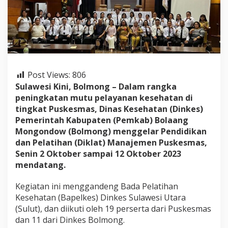
y
a
n
a
n
P
u
s
Post Views:
806
k
Sulawesi Kini, Bolmong – Dalam rangka
e
s
peningkatan mutu pelayanan kesehatan di
m
tingkat Puskesmas, Dinas Kesehatan (Dinkes)
a
Pemerintah Kabupaten (Pemkab) Bolaang
s
Mongondow (Bolmong) menggelar Pendidikan
,
D
dan Pelatihan (Diklat) Manajemen Puskesmas,
i
Senin 2 Oktober sampai 12 Oktober 2023
n
mendatang.
k
e
Kegiatan ini menggandeng Bada Pelatihan
s
G
Kesehatan (Bapelkes) Dinkes Sulawesi Utara
a
(Sulut), dan diikuti oleh 19 perserta dari Puskesmas
n
dan 11 dari Dinkes Bolmong.
d