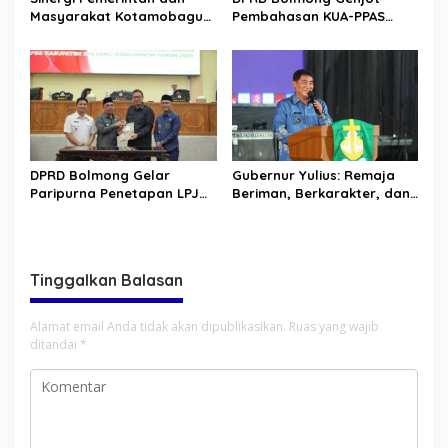
Masyarakat Kotamobagu
Pembahasan KUA-PPAS
Erat Terjalin di Reses Irene
APBD 2027
Golda Pinontoan
DPRD Bolmong Gelar
Gubernur Yulius: Remaja
Paripurna Penetapan LPJ
Beriman, Berkarakter, dan
APBD tahun 2025
Berkarya Adalah Kekuatan
Sulawesi Utara
Tinggalkan Balasan
Alamat email Anda tidak akan dipublikasikan.
Ruas yang wajib
ditandai
*