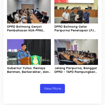
DPRD Bolmong Genjot
DPRD Bolmong Gelar
Pembahasan KUA-PPAS
Paripurna Penetapan LPJ
APBD 2027
APBD tahun 2025
Gubernur Yulius: Remaja
Jelang Paripurna, Banggar
Beriman, Berkarakter, dan
DPRD – TAPD Rampungkan
Berkarya Adalah Kekuatan
Pembahasan LPJ APBD 2025
Sulawesi Utara
View More