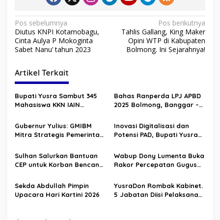
N
Pos sebelumnya
Pos berikutnya
Diutus KNPI Kotamobagu,
Tahlis Gallang, King Maker
a
Cinta Aulya P Mokoginta
Opini WTP di Kabupaten
v
Sabet Nanu’ tahun 2023
Bolmong. Ini Sejarahnya!
i
Artikel Terkait
g
a
Bupati Yusra Sambut 345
Bahas Ranperda LPJ APBD
s
Mahasiswa KKN IAIN
2025 Bolmong, Banggar –
Manado
TAPD Duduk Satu Meja
i
Gubernur Yulius: GMIBM
Inovasi Digitalisasi dan
p
Mitra Strategis Pemerintah,
Potensi PAD, Bupati Yusra
Perkuat Pelayanan dan
Buka HLM TP2DD 2026
o
Sinergi Membangun
Sulhan Salurkan Bantuan
Wabup Dony Lumenta Buka
s
Sulawesi Utara
CEP untuk Korban Bencana
Rakor Percepatan Gugus
Alam di Solimandungan
Tugas Reforma Agraria
Sekda Abdullah Pimpin
YusraDon Rombak Kabinet.
Upacara Hari Kartini 2026
5 Jabatan Diisi Pelaksana
Tugas