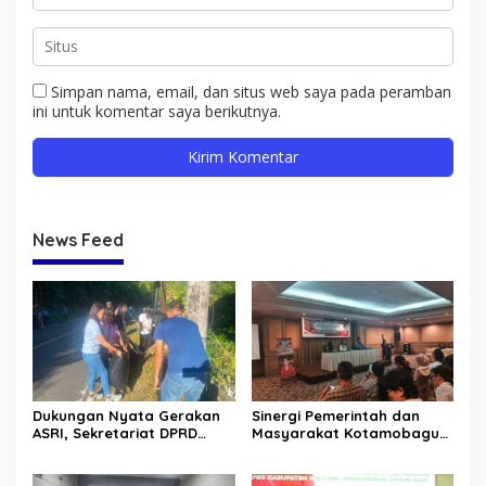
Simpan nama, email, dan situs web saya pada peramban
ini untuk komentar saya berikutnya.
News Feed
Dukungan Nyata Gerakan
Sinergi Pemerintah dan
ASRI, Sekretariat DPRD
Masyarakat Kotamobagu
Sulut Gelar “Kurve” di Lajur
Erat Terjalin di Reses Irene
Jalan Manado – Tomohon
Golda Pinontoan