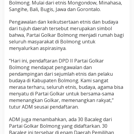
Bolmong. Mulai dari etnis Mongondow, Minahasa,
c
a
Sangihe, Bali, Bugis, Jawa dan Gorontalo.
l
e
Pengawalan dan keikutsertaan etnis dan budaya
g
dari tujuh daerah tersebut merupakan simbol
G
bahwa, Partai Golkar Bolmong menjadi rumah bagi
o
l
seluruh masyarakat di Bolmong untuk
k
menyalurkan aspirasinya.
a
r
“Hari ini, pendaftaran DPD II Partai Golkar
k
Bolmong mendapat pengawalan dan
e
K
pendampingan dari sejumlah etnis dan pelaku
P
budaya di Kabupaten Bolmong. Kami sangat
U
merasa terharu, seluruh etnis, budaya, agama bisa
menyatu di Partai Golkar untuk bersama-sama
memenangkan Golkar, memenangkan rakyat,”
tutur ADM seusai pendaftaran.
ADM juga menambahkan, ada 30 Bacaleg dari
Partai Golkar Bolmong yang didaftarkan. 30
Bacaleg ini tersebar di enam Daerah Pemilihan