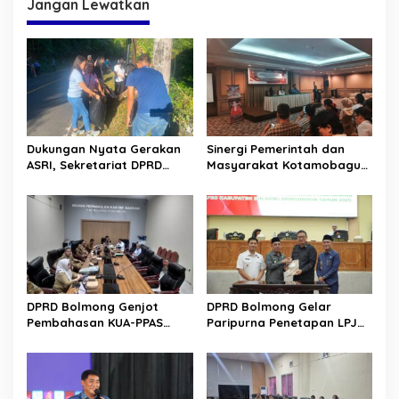
Jangan Lewatkan
Dukungan Nyata Gerakan
Sinergi Pemerintah dan
ASRI, Sekretariat DPRD
Masyarakat Kotamobagu
Sulut Gelar “Kurve” di Lajur
Erat Terjalin di Reses Irene
Jalan Manado – Tomohon
Golda Pinontoan
DPRD Bolmong Genjot
DPRD Bolmong Gelar
Pembahasan KUA-PPAS
Paripurna Penetapan LPJ
APBD 2027
APBD tahun 2025