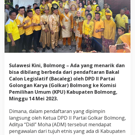
i
B
o
l
m
o
n
g
,
A
D
M
Sulawesi Kini, Bolmong – Ada yang menarik dan
D
bisa dibilang berbeda dari pendaftaran Bakal
a
Calon Legislatif (Bacaleg) oleh DPD II Partai
f
t
Golongan Karya (Golkar) Bolmong ke Komisi
a
Pemilihan Umum (KPU) Kabupaten Bolmong,
r
Minggu 14 Mei 2023.
k
a
Dimana, dalam pendaftaran yang dipimpin
n
3
langsung oleh Ketua DPD II Partai Golkar Bolmong,
0
Aditya “Didi” Moha (ADM) tersebut mendapat
B
pengawalan dari tujuh etnis yang ada di Kabupaten
a