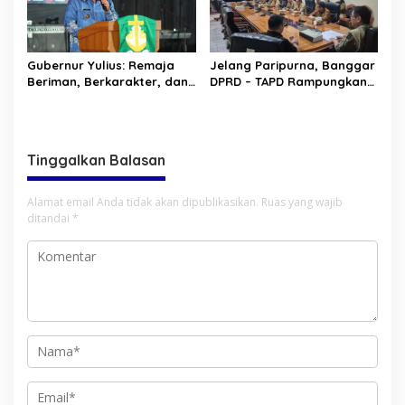
Gubernur Yulius: Remaja
Jelang Paripurna, Banggar
Beriman, Berkarakter, dan
DPRD – TAPD Rampungkan
Berkarya Adalah Kekuatan
Pembahasan LPJ APBD 2025
Sulawesi Utara
Tinggalkan Balasan
Alamat email Anda tidak akan dipublikasikan.
Ruas yang wajib
ditandai
*