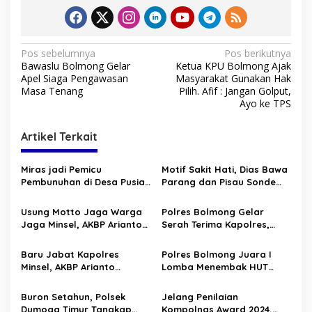
N
Pos sebelumnya
Pos berikutnya
Bawaslu Bolmong Gelar
Ketua KPU Bolmong Ajak
a
Apel Siaga Pengawasan
Masyarakat Gunakan Hak
v
Masa Tenang
Pilih. Afif : Jangan Golput,
Ayo ke TPS
i
g
Artikel Terkait
a
s
Miras jadi Pemicu
Motif Sakit Hati, Dias Bawa
Pembunuhan di Desa Pusian
Parang dan Pisau Sonde
i
Barat, AKBP Muhammad
Habisi Nyawa Stenly
p
Chaidir Beri Ultimatum Ini!!!
Usung Motto Jaga Warga
Polres Bolmong Gelar
Jaga Minsel, AKBP Arianto
Serah Terima Kapolres,
o
Salkery SH MH Bawa Polres
AKBP Muhammad Chaidir :
s
Minsel dekat Dengan
Terima Kasih AKBP Arianto
Baru Jabat Kapolres
Polres Bolmong Juara I
Rakyat
Salkery
Minsel, AKBP Arianto
Lomba Menembak HUT
Salkery SH MH Langsung
Bhayangkara Polda Sulut
“Action” Operasi Patuh
Buron Setahun, Polsek
Jelang Penilaian
Samrat 2024
Dumoga Timur Tangkap
Kompolnas Award 2024,