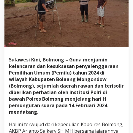
4
H
i
n
g
g
a
k
e
D
a
Sulawesi Kini, Bolmong – Guna menjamin
e
kelancaran dan kesuksesan penyelenggaraan
r
a
Pemilihan Umum (Pemilu) tahun 2024 di
h
wilayah Kabupaten Bolaang Mongondow
T
(Bolmong), sejumlah daerah rawan dan terisolir
e
diberikan perhatian oleh institusi Polri di
r
bawah Polres Bolmong menjelang hari H
i
s
pemungutan suara pada 14 Februari 2024
o
mendatang.
l
i
Hal ini terwujud dari kepedulian Kapolres Bolmong,
r
AKBP Arianto Salkery SH MH bersama jajarannya
,