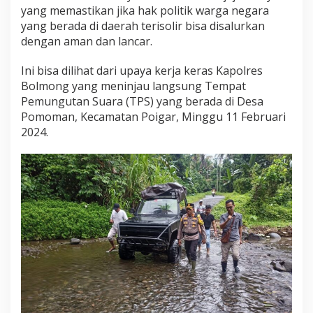
K
yang memastikan jika hak politik warga negara
a
yang berada di daerah terisolir bisa disalurkan
p
dengan aman dan lancar.
o
l
Ini bisa dilihat dari upaya kerja keras Kapolres
r
e
Bolmong yang meninjau langsung Tempat
s
Pemungutan Suara (TPS) yang berada di Desa
B
Pomoman, Kecamatan Poigar, Minggu 11 Februari
o
2024.
l
m
o
n
g
T
i
n
j
a
u
T
P
S
d