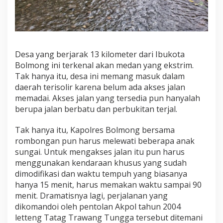
i
D
e
s
a
P
Desa yang berjarak 13 kilometer dari Ibukota
o
Bolmong ini terkenal akan medan yang ekstrim.
m
Tak hanya itu, desa ini memang masuk dalam
o
daerah terisolir karena belum ada akses jalan
m
a
memadai. Akses jalan yang tersedia pun hanyalah
n
berupa jalan berbatu dan perbukitan terjal.
Tak hanya itu, Kapolres Bolmong bersama
rombongan pun harus melewati beberapa anak
sungai. Untuk mengakses jalan itu pun harus
menggunakan kendaraan khusus yang sudah
dimodifikasi dan waktu tempuh yang biasanya
hanya 15 menit, harus memakan waktu sampai 90
menit. Dramatisnya lagi, perjalanan yang
dikomandoi oleh pentolan Akpol tahun 2004
letteng Tatag Trawang Tungga tersebut ditemani