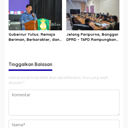
Gubernur Yulius: Remaja
Jelang Paripurna, Banggar
Beriman, Berkarakter, dan
DPRD – TAPD Rampungkan
Berkarya Adalah Kekuatan
Pembahasan LPJ APBD 2025
Sulawesi Utara
Tinggalkan Balasan
Alamat email Anda tidak akan dipublikasikan.
Ruas yang wajib
ditandai
*