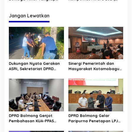
dan Penjarakan Pelaku
Polsek Bolaang Berbenah
Cabul di Kecamatan
Dumoga Timur
Jangan Lewatkan
Dukungan Nyata Gerakan
Sinergi Pemerintah dan
ASRI, Sekretariat DPRD
Masyarakat Kotamobagu
Sulut Gelar “Kurve” di Lajur
Erat Terjalin di Reses Irene
Jalan Manado – Tomohon
Golda Pinontoan
DPRD Bolmong Genjot
DPRD Bolmong Gelar
Pembahasan KUA-PPAS
Paripurna Penetapan LPJ
APBD 2027
APBD tahun 2025