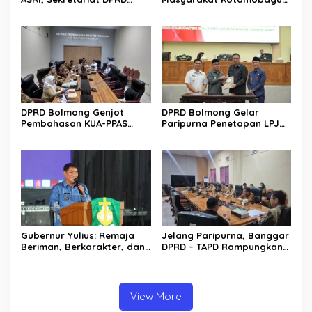
Sulut Gelar “Kurve” di Lajur
Erat Terjalin di Reses Irene
Jalan Manado – Tomohon
Golda Pinontoan
DPRD Bolmong Genjot
DPRD Bolmong Gelar
Pembahasan KUA-PPAS
Paripurna Penetapan LPJ
APBD 2027
APBD tahun 2025
Gubernur Yulius: Remaja
Jelang Paripurna, Banggar
Beriman, Berkarakter, dan
DPRD – TAPD Rampungkan
Berkarya Adalah Kekuatan
Pembahasan LPJ APBD 2025
Sulawesi Utara
View More