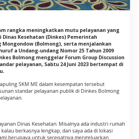
a
y
a
n
a
alam rangka meningkatkan mutu pelayanan yang
n
 Dinas Kesehatan (Dinkes) Pemerintah
g Mongondow (Bolmong), serta menjalankan
huruf a Undang-undang Nomor 25 Tahun 2009
inkes Bolmong menggelar Forum Group Discussion
andar pelayanan, Sabtu 24 Juni 2023 bertempat di
u.
 Papuling SKM ME dalam kesempatan tersebut
nan standar pelayanan publik di Dinkes Bolmong
elayanan.
elayanan Dinas Kesehatan. Misalnya ada industri rumah
kalau berkasnya lengkap, dan saya ada di lokasi
ami berupaya untuk secepatnya mengeluarkan