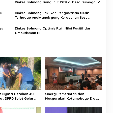
Dinkes Bolmong Bangun PUSTU di Desa Dumoga IV
su
Dinkes Bolmong Lakukan Pengawasan Medis
Terhadap Anak-anak yang Keracunan Susu
Bantuan
es
Dinkes Bolmong Optimis Raih Nilai Positif dari
Ombudsman RI
 Nyata Gerakan ASRI,
Sinergi Pemerintah dan
iat DPRD Sulut Gelar
Masyarakat Kotamobagu Erat
di Lajur Jalan Manado –
Terjalin di Reses Irene Golda
Pinontoan