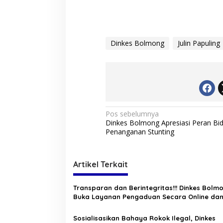
Dinkes Bolmong
Julin Papuling
N
Pos sebelumnya
Dinkes Bolmong Apresiasi Peran Bi
a
Penanganan Stunting
v
i
Artikel Terkait
g
a
Transparan dan Berintegritas!!! Dinkes Bolm
s
Buka Layanan Pengaduan Secara Online da
Offline
i
Sosialisasikan Bahaya Rokok Ilegal, Dinkes