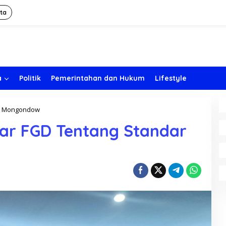
ita
a
Politik
Pemerintahan dan Hukum
Lifestyle
g Mongondow
D
i
lar FGD Tentang Standar
n
k
e
s
B
o
l
m
o
n
g