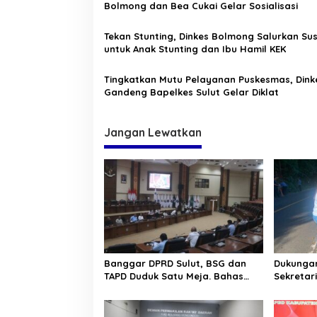
p
Bolmong dan Bea Cukai Gelar Sosialisasi
o
Tekan Stunting, Dinkes Bolmong Salurkan Su
s
untuk Anak Stunting dan Ibu Hamil KEK
Tingkatkan Mutu Pelayanan Puskesmas, Dink
Gandeng Bapelkes Sulut Gelar Diklat
Jangan Lewatkan
Banggar DPRD Sulut, BSG dan
Dukungan
TAPD Duduk Satu Meja. Bahas
Sekretar
Penyertaan Modal Rp30 Milyar
“Kurve” 
ke BSG
Tomohon