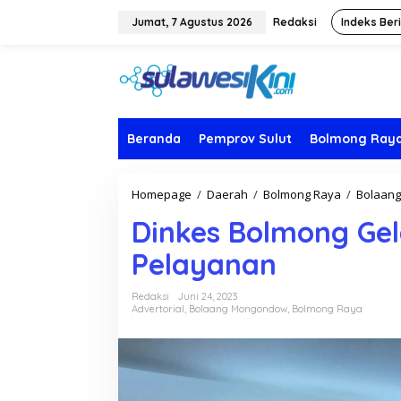
L
e
Jumat, 7 Agustus 2026
Redaksi
Indeks Ber
w
a
t
i
k
e
k
Beranda
Pemprov Sulut
Bolmong Ray
o
n
t
Homepage
/
Daerah
/
Bolmong Raya
/
Bolaan
e
n
Dinkes Bolmong Ge
Pelayanan
Redaksi
Juni 24, 2023
Advertorial
,
Bolaang Mongondow
,
Bolmong Raya